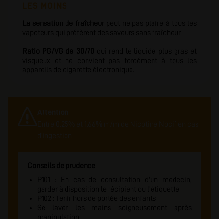
LES MOINS
La sensation de fraîcheur
peut ne pas plaire à tous les
vapoteurs qui préfèrent des saveurs sans fraîcheur
Ratio PG/VG de 30/70
qui rend le liquide plus gras et
visqueux et ne convient pas forcément à tous les
appareils de cigarette électronique.
Attention
Entre 0.25% et 1.66% m/m de Nicotine Nocif en cas
d'ingestion
Conseils de prudence
P101 : En cas de consultation d'un medecin,
garder à disposition le récipient ou l'étiquette
P102 : Tenir hors de portée des enfants
Se laver les mains soigneusement après
manipulation