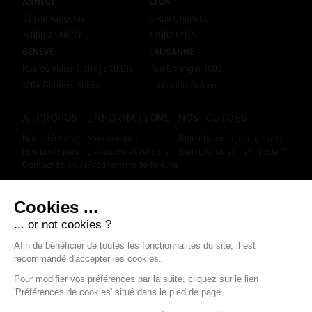
ANNECY
LYON
43 rue Vaugelas
5 Rue Childebert
74000 ANNECY
69002 LYON
GENEVE
LAUSANNE
Rue du Vieux-Collège 10 Bis,
Rue Enning 6, 1003
1204 Genève, Suisse
Lausanne, Suisse
A PROPOS
INFORMATIONS
NOS GUIDES
Notre histoire
Mon compte
Bien choisir sa e-cigarette
Nos boutiques
Livraisons et retours
Bien choisir son e-liquide ?
Contactez-nous
Programme de fidélité
SUIVEZ-NOUS
Marchand approuvé par la Société des Avis Garantis
,
cliquez ici pour
afficher l'attestation
.