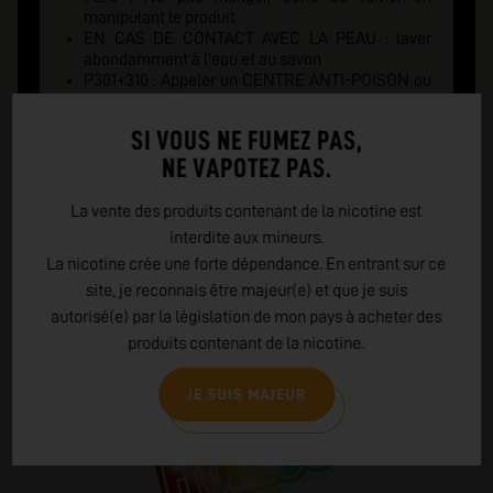
manipulant le produit
EN CAS DE CONTACT AVEC LA PEAU : laver
abondamment à l'eau et au savon
P301+310 : Appeler un CENTRE ANTI-POISON ou
un médecin en cas de malaise
P405 : Garder sous clé
SI VOUS NE FUMEZ PAS,
EMBALLAGE : Fermeture de sécurité pour un
NE VAPOTEZ PAS.
enfant et indice tactile de danger
La vente des produits contenant de la nicotine est
interdite aux mineurs.
La nicotine crée une forte dépendance. En entrant sur ce
site, je reconnais être majeur(e) et que je suis
autorisé(e) par la législation de mon pays à acheter des
produits contenant de la nicotine.
JE SUIS MAJEUR