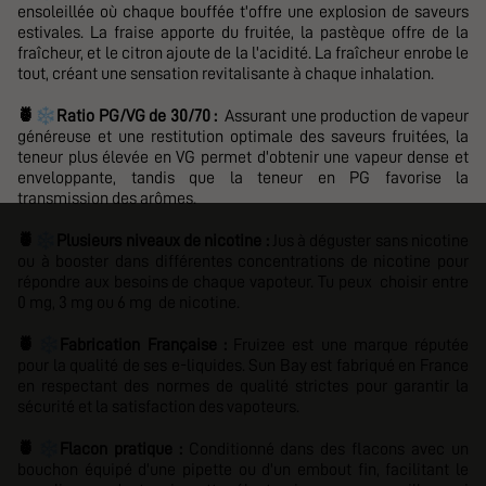
ensoleillée où chaque bouffée t'offre une explosion de saveurs
estivales. La fraise apporte du fruitée, la pastèque offre de la
fraîcheur, et le citron ajoute de la l'acidité. La fraîcheur enrobe le
tout, créant une sensation revitalisante à chaque inhalation.
❄️
🍍
Ratio PG/VG de 30/70 :
Assurant une production de vapeur
généreuse et une restitution optimale des saveurs fruitées, la
teneur plus élevée en VG permet d'obtenir une vapeur dense et
enveloppante, tandis que la teneur en PG favorise la
transmission des arômes.
❄️
🍍
Plusieurs niveaux de nicotine :
Jus à déguster sans nicotine
ou à booster dans
différentes concentrations de nicotine pour
répondre aux besoins de chaque vapoteur. Tu peux choisir entre
0 mg, 3 mg ou 6 mg de nicotine.
❄️
🍍
Fabrication Française :
Fruizee est une marque réputée
pour la qualité de ses e-liquides. Sun Bay est fabriqué en France
en respectant des normes de qualité strictes pour garantir la
sécurité et la satisfaction des vapoteurs.
❄️
🍍
Flacon pratique :
Conditionné dans des flacons avec un
bouchon équipé d'une pipette ou d'un embout fin, facilitant le