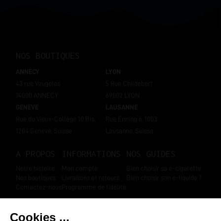
NOS BOUTIQUES
ANNECY
LYON
43 rue Vaugelas
5 Rue Childebert
74000 ANNECY
69002 LYON
GENEVE
LAUSANNE
Rue du Vieux-Collège 10 Bis,
Rue Enning 6, 1003
1204 Genève, Suisse
Lausanne, Suisse
A PROPOS
INFORMATIONS
NOS GUIDES
Notre histoire
Mon compte
Bien choisir sa e-cigarette
Nos boutiques
Livraisons et retours
Bien choisir son e-liquide ?
Contactez-nous
Programme de fidélité
SUIVEZ-NOUS