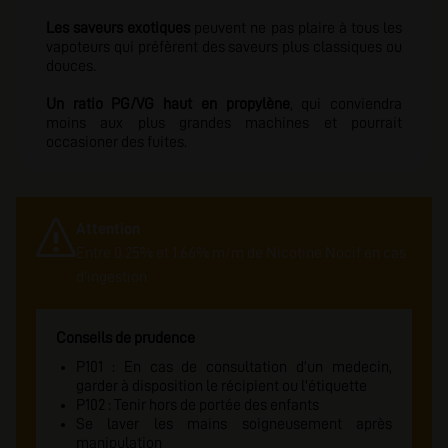
Les saveurs exotiques
peuvent ne pas plaire à tous les
vapoteurs qui préfèrent des saveurs plus classiques ou
douces.
Un ratio PG/VG haut en propylène
, qui conviendra
moins aux plus grandes machines et pourrait
occasioner des fuites.
Attention
Entre 0.25% et 1.66% m/m de Nicotine Nocif en cas
d'ingestion
Conseils de prudence
P101 : En cas de consultation d'un medecin,
garder à disposition le récipient ou l'étiquette
P102 : Tenir hors de portée des enfants
Se laver les mains soigneusement après
manipulation