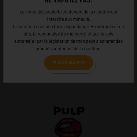
manipulant le produit
EN CAS DE CONTACT AVEC LA PEAU : laver
La vente des produits contenant de la nicotine est
abondamment à l'eau et au savon
interdite aux mineurs.
P301+310 : Appeler un CENTRE ANTI-POISON ou
La nicotine crée une forte dépendance. En entrant sur ce
un médecin en cas de malaise
P405 : Garder sous clé
site, je reconnais être majeur(e) et que je suis
EMBALLAGE : Fermeture de sécurité pour un
autorisé(e) par la législation de mon pays à acheter des
enfant et indice tactile de danger
produits contenant de la nicotine.
JE SUIS MAJEUR