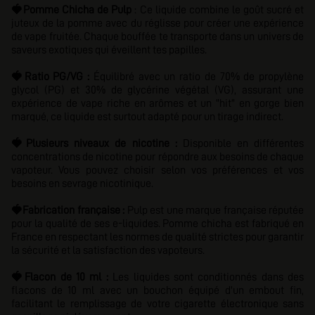
🍓
Pomme Chicha de Pulp
: Ce liquide combine le goût sucré et
juteux de la pomme avec du réglisse pour créer une expérience
de vape fruitée. Chaque bouffée te transporte dans un univers de
saveurs exotiques qui éveillent tes papilles.
🍓
Ratio PG/VG :
Équilibré avec
un ratio de 70% de propylène
glycol (PG) et 30% de glycérine végétal (VG), assurant
une
expérience de vape riche en arômes et un "hit" en gorge bien
marqué, ce liquide est surtout adapté pour un tirage indirect.
🍓
Plusieurs niveaux de nicotine :
D
isponible en différentes
concentrations de nicotine pour répondre aux besoins de chaque
vapoteur. Vous pouvez choisir selon vos préférences et vos
besoins en sevrage nicotinique.
🍓
Fabrication française :
Pulp est une marque française réputée
pour la qualité de ses e-liquides. Pomme chicha est fabriqué en
France en respectant les normes de qualité strictes pour garantir
la sécurité et la satisfaction des vapoteurs.
🍓
Flacon de 10 ml :
Les liquides sont conditionnés dans des
flacons de 10 ml avec un bouchon équipé d'un embout fin,
facilitant le remplissage de votre cigarette électronique sans