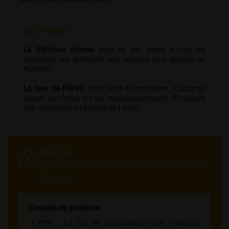
LES MOINS
La fraîcheur intense
peut ne pas plaire à tous les
vapoteurs qui préfèrent des saveurs plus douces ou
fruitées.
Le taux de PG/VG
étant haut en propylène, il pourrait
causer des fuites sur les modèles puissants. (Privilégie
une résistance au dessus de 1 ohm)
Attention
Entre 0.25% et 1.66% m/m de Nicotine Nocif en cas
d'ingestion
Conseils de prudence
P101 : En cas de consultation d'un medecin,