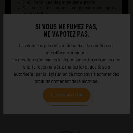
P102 : Tenir hors de portée des enfants
Se laver les mains soigneusement après
manipulation
P270 : Ne pas manger, boire ou fumer en
manipulant le produit
SI VOUS NE FUMEZ PAS,
EN CAS DE CONTACT AVEC LA PEAU : laver
NE VAPOTEZ PAS.
abondamment à l'eau et au savon
P301+310 : Appeler un CENTRE ANTI-POISON ou
La vente des produits contenant de la nicotine est
un médecin en cas de malaise
interdite aux mineurs.
P405 : Garder sous clé
EMBALLAGE : Fermeture de sécurité pour un
La nicotine crée une forte dépendance. En entrant sur ce
enfant et indice tactile de danger
site, je reconnais être majeur(e) et que je suis
autorisé(e) par la législation de mon pays à acheter des
produits contenant de la nicotine.
JE SUIS MAJEUR