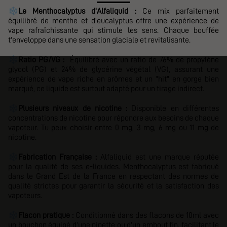
❄️
Le Menthocalyptus d'Alfaliquid :
Ce mix parfaitement
équilibré de menthe et d'eucalyptus offre une expérience de
vape rafraîchissante qui stimule les sens. Chaque bouffée
t'enveloppe dans une sensation glaciale et revitalisante.
❄️
Ratio PG/VG :
Équilibré avec
un ratio de 76% de propylène
glycol (PG) et 24% de glycérine végétal (VG), assurant
une
expérience de vape riche en arômes et un "hit" en gorge bien
marqué, ce liquide est surtout adapté pour un tirage indirect.
❄️
Plusieurs niveaux de nicotine :
Disponible en différentes
concentrations de nicotine pour répondre aux besoins de chaque
vapoteur. Tu peux choisir entre 0 mg, 3 mg, 6 mg ou 11 mg de
nicotine.
❄️
Fabrication Française :
Alfaliquid est une marque réputée
pour la qualité de ses e-liquides. Menthocalyptus est fabriqué
dans le Grand Est de la France en respectant des normes de
qualité strictes pour garantir la sécurité et la satisfaction des
vapoteurs.
❄️
Flacon pratique :
Conditionné dans des flacons de 10ml avec
un bouchon équipé d'une pipette ou d'un embout fin, facilitant le