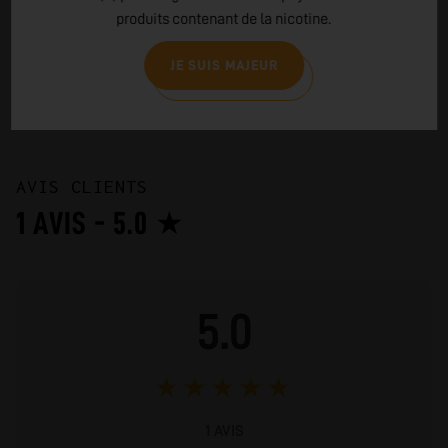
liquides fabriqués en France, de qualité irréprochable, avec
produits contenant de la nicotine.
des saveurs uniques et équilibrées. L'ambition est de
surprendre les vapoteurs exigeants à travers trois gammes
JE SUIS MAJEUR
d'e-liquides : la classique, la premium et la 100% végétale.
LIRE PLUS
AVIS CLIENTS
1 AVIS - 5.0 ★
5.0
★
★
★
★
★
1 AVIS