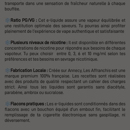
transporte dans une sensation de fraîcheur naturelle à chaque
bouffée.
❄️
Ratio PG/VG :
Cet e-liquide assure une vapeur équilibrée et
une restitution optimale des saveurs. Tu pourras ainsi profiter
pleinement de l'expérience de vape authentique et satisfaisante
❄️
Plusieurs niveaux de nicotine :
Il est disponible en différentes
concentrations de nicotine pour répondre aux besoins de chaque
vapoteur. Tu peux choisir
entre 0, 3, 6 et 10 mg/ml selon tes
préférences et tes besoins en sevrage nicotinique.
❄️
Fabrication Locale :
Créée sur Annecy,
Les Affranchis
est une
marque premium 100% française. Les recettes sont réalisées
avec des produits de qualité respectant un cahier des charges
strict. Ainsi tous les liquides sont garantis sans diacétyle,
parabène, ambrox ou sucralose.
❄️
Flacons pratiques :
Les e-liquides sont conditionnés dans des
flacons avec un bouchon équipé d'un embout fin, facilitant le
remplissage de ta cigarette électronique sans gaspillage, ni
déversement.