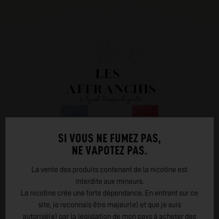
EN SAVOIR PLUS SUR
SI VOUS NE FUMEZ PAS,
NE VAPOTEZ PAS.
LES AFFRANCHIS
La vente des produits contenant de la nicotine est
Les Affranchis, marque française créée en 2015 à Annecy,
interdite aux mineurs.
est une référence authentique et reconnue de la vape.
La nicotine crée une forte dépendance. En entrant sur ce
Depuis ses débuts, Les Affranchis s'est démarquée par son
site, je reconnais être majeur(e) et que je suis
indépendance et sa volonté de créer une sélection d'e-
autorisé(e) par la législation de mon pays à acheter des