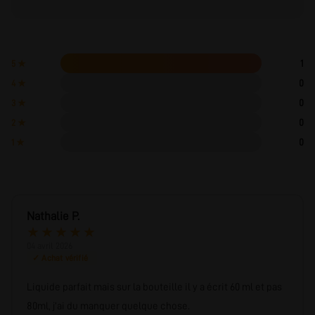
1
5 ★
0
4 ★
0
3 ★
0
2 ★
0
1 ★
Nathalie P.
★
★
★
★
★
04 avril 2026
✓ Achat vérifié
Liquide parfait mais sur la bouteille il y a écrit 60 ml et pas
80ml, j'ai du manquer quelque chose.