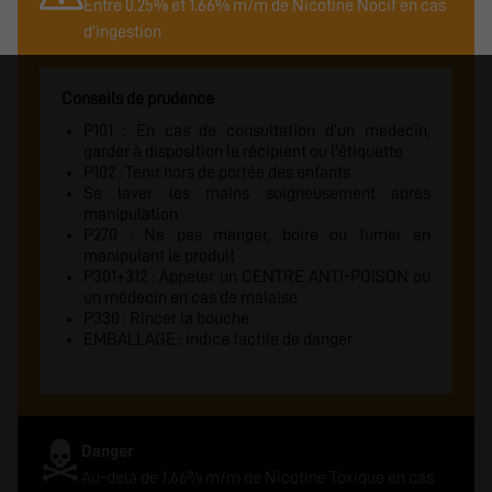
Entre 0.25% et 1.66% m/m de Nicotine Nocif en cas
d'ingestion
Conseils de prudence
P101 : En cas de consultation d'un medecin,
garder à disposition le récipient ou l'étiquette
P102 : Tenir hors de portée des enfants
Se laver les mains soigneusement après
manipulation
P270 : Ne pas manger, boire ou fumer en
manipulant le produit
P301+312 : Appeler un CENTRE ANTI-POISON ou
un médecin en cas de malaise
P330 : Rincer la bouche
EMBALLAGE : indice tactile de danger
Danger
Au-delà de 1.66% m/m de Nicotine Toxique en cas