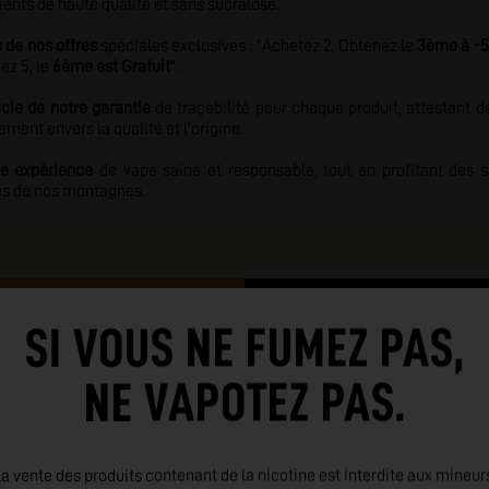
ients de haute qualité et sans sucralose.
e de nos offres
spéciales exclusives : "Achetez 2, Obtenez le
3ème à -
ez 5, le
6ème est Gratuit
".
cie de notre garantie
de traçabilité pour chaque produit, attestant d
ment envers la qualité et l'origine.
ne expérience
de vape saine et responsable, tout en profitant des 
s de nos montagnes.
Danger
SI VOUS NE FUMEZ PAS,
cas d'ingestion
Au-delà de 1.66% m/m de 
NE VAPOTEZ PAS.
Conseils de prudence
er à disposition le récipient
P101 : En cas de consulta
ou l'étiquette
a vente des produits contenant de la nicotine est interdite aux mineur
P102 : Tenir hors de porté