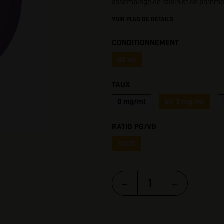
assemblage de raisin et de pomme
I
VOIR PLUS DE DÉTAILS
CONDITIONNEMENT
80 ml
TAUX
0 mg/ml
kit 3 mg/ml
RATIO PG/VG
30/70