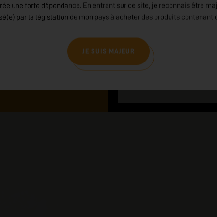
lation
Se laver les mains soign
rée une forte dépendance. En entrant sur ce site, je reconnais être ma
ant le produit
P270 : Ne pas manger, boi
isé(e) par la législation de mon pays à acheter des produits contenant d
 ou un médecin en cas de
EN CAS DE CONTACT AVE
savon
P301+310 : Appeler un
malaise
JE SUIS MAJEUR
P405 : Garder sous clé
EMBALLAGE : Fermeture d
danger