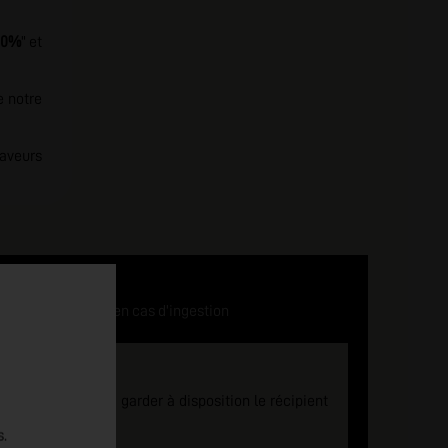
50%
" et
e notre
saveurs
Nicotine Toxique en cas d'ingestion
tion d'un medecin, garder à disposition le récipient
s.
e des enfants