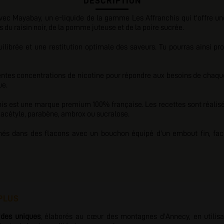
DESCRIPTION
ec Mayabay, un e-liquide de la gamme Les Affranchis qui t'offre une
u raisin noir, de la pomme juteuse et de la poire sucrée.
librée et une restitution optimale des saveurs. Tu pourras ainsi pr
rentes concentrations de nicotine pour répondre aux besoins de chaque
ue.
his
est une marque premium 100% française. Les recettes sont réalisé
 diacétyle, parabène, ambrox ou sucralose.
nés dans des flacons avec un bouchon équipé d'un embout fin, faci
PLUS
ides uniques
, élaborés au cœur des montagnes d'Annecy, en utilis