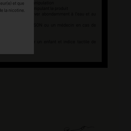
eusement après manipulation
jeur(e) et que
re ou fumer en manipulant le produit
e la nicotine.
C LA PEAU : laver abondamment à l'eau et au
 CENTRE ANTI-POISON ou un médecin en cas de
e sécurité pour un enfant et indice tactile de