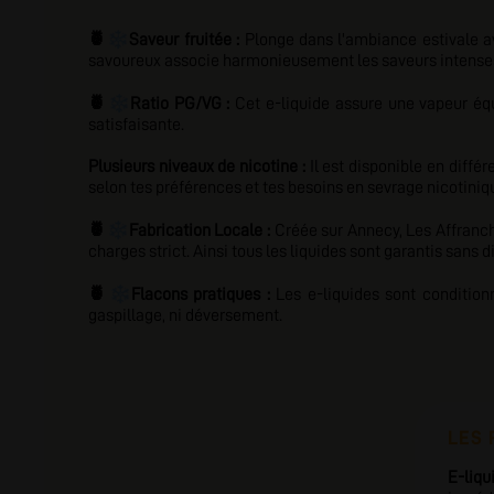
❄️
🍍
Saveur fruitée :
Plonge dans l'ambiance estivale av
savoureux associe harmonieusement les saveurs intenses d
❄️
🍍
Ratio PG/VG :
Cet e-liquide assure une vapeur équi
satisfaisante.
Plusieurs niveaux de nicotine :
Il est disponible en diffé
selon tes préférences et tes besoins en sevrage nicotiniq
❄️
🍍
Fabrication Locale :
Créée sur Annecy,
Les Affranc
charges strict. Ainsi tous les liquides sont garantis sans
❄️
🍍
Flacons pratiques :
Les e-liquides sont condition
gaspillage, ni déversement.
LES 
E-liqu