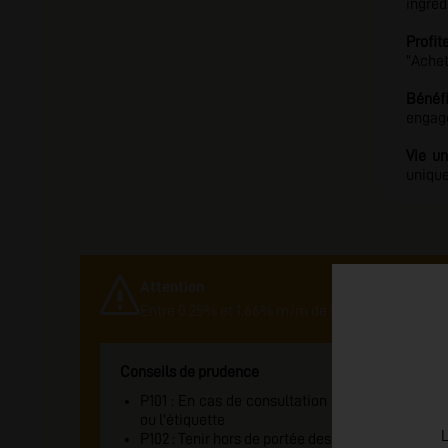
ingréd
Profit
"Achet
Bénéfi
engage
Vie u
unique
Attention
Entre 0.25% et 1.66% m/m de Nicotine Nocif en 
Conseils de prudence
P101 : En cas de consultation d'un medecin, gard
ou l'étiquette
L
P102 : Tenir hors de portée des enfants