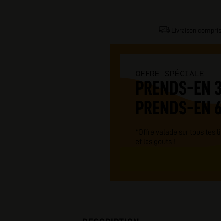
Livraison compris
OFFRE SPÉCIALE
PRENDS-EN 3
PRENDS-EN 6,
*Offre valade sur tous tes 
et les gouts !