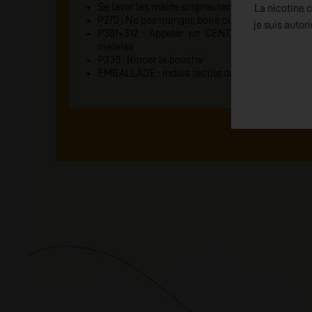
Se laver les mains soigneusement après manipu
La nicotine c
P270 : Ne pas manger, boire ou fumer en manipul
je suis autor
P301+312 : Appeler un CENTRE ANTI-POISON
malaise
P330 : Rincer la bouche
EMBALLAGE : indice tactile de danger