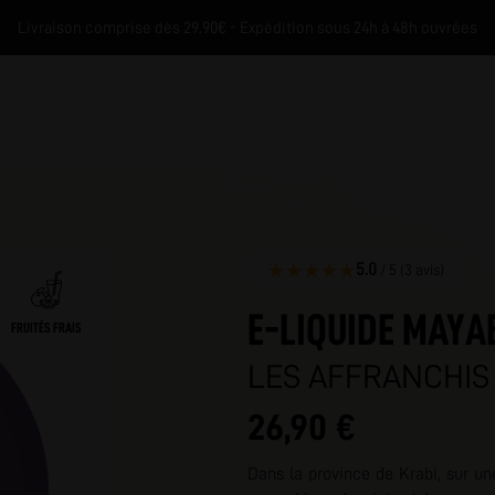
Livraison comprise dès 29.90€ - Expédition sous 24h à 48h ouvrées
★
★
★
★
★
5.0
/ 5 (3 avis)
E-LIQUIDE MAYA
FRUITÉS FRAIS
LES AFFRANCHIS
M
26,90 €
Dans la province de Krabi, sur un