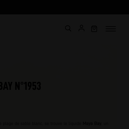
CONNEXION
Email *
BAY N°1953
Mot de passe *
ot de passe oublié ?
VALIDER
e plage de sable blanc, se trouve le liquide
Maya Bay
, un