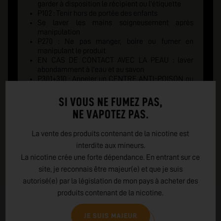
garder à disposition le récipient ou l'étiquette
P102 : Tenir hors de portée des enfants
Se laver les mains soigneusement après
manipulation
P270 : Ne pas manger, boire ou fumer en
manipulant le produit
EN CAS DE CONTACT AVEC LA PEAU : laver
abondamment à l'eau et au savon
P301+310 : Appeler un CENTRE ANTI-POISON ou
un médecin en cas de malaise
P405 : Garder sous clé
SI VOUS NE FUMEZ PAS,
EMBALLAGE : Fermeture de sécurité pour un
NE VAPOTEZ PAS.
enfant et indice tactile de danger
La vente des produits contenant de la nicotine est
interdite aux mineurs.
La nicotine crée une forte dépendance. En entrant sur ce
site, je reconnais être majeur(e) et que je suis
autorisé(e) par la législation de mon pays à acheter des
produits contenant de la nicotine.
JE SUIS MAJEUR