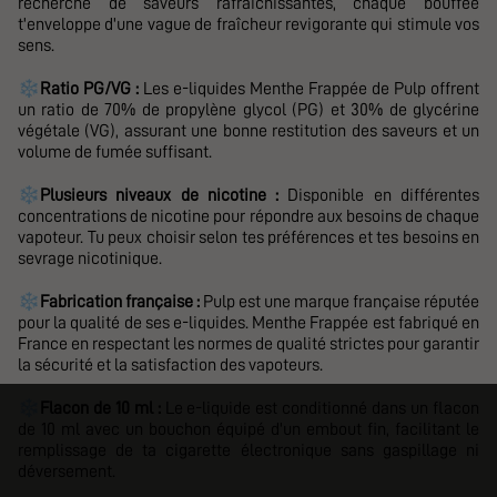
recherche de saveurs rafraîchissantes, chaque bouffée
t'enveloppe d'une vague de fraîcheur revigorante qui stimule vos
sens.
❄️
Ratio PG/VG :
Les e-liquides
Menthe Frappée
de Pulp offrent
un ratio de 70% de propylène glycol (PG) et 30% de glycérine
végétale (VG), assurant une bonne restitution des saveurs et un
volume de fumée suffisant.
❄️
Plusieurs niveaux de nicotine :
D
isponible en différentes
concentrations de nicotine pour répondre aux besoins de chaque
vapoteur. Tu peux choisir selon tes préférences et tes besoins en
sevrage nicotinique.
❄️
Fabrication française :
Pulp est une marque française réputée
pour la qualité de ses e-liquides.
Menthe Frappée
est fabriqué en
France en respectant les normes de qualité strictes pour garantir
la sécurité et la satisfaction des vapoteurs.
❄️
Flacon de 10 ml :
Le e-liquide est conditionné dans un flacon
de 10 ml avec un bouchon équipé d'un embout fin, facilitant le
remplissage de ta cigarette électronique sans gaspillage ni
déversement.