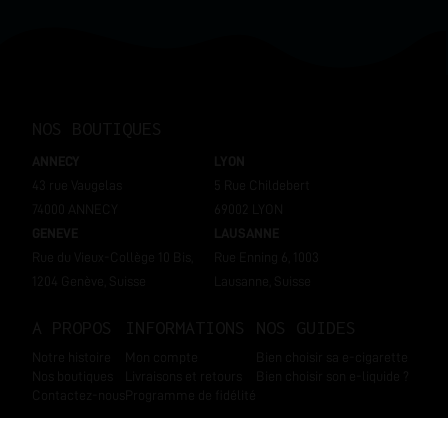
NOS BOUTIQUES
ANNECY
LYON
43 rue Vaugelas
5 Rue Childebert
74000 ANNECY
69002 LYON
GENEVE
LAUSANNE
Rue du Vieux-Collège 10 Bis,
Rue Enning 6, 1003
1204 Genève, Suisse
Lausanne, Suisse
A PROPOS
INFORMATIONS
NOS GUIDES
Notre histoire
Mon compte
Bien choisir sa e-cigarette
Nos boutiques
Livraisons et retours
Bien choisir son e-liquide ?
Contactez-nous
Programme de fidélité
SUIVEZ-NOUS