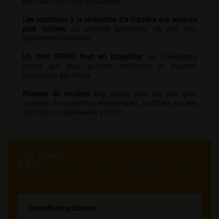
pourraient être trop entêtantes.
Les vapoteurs à la recherche d'e-liquides aux saveurs
plus neutres
ou sucrées pourraient ne pas être
pleinement satisfaits.
Un ratio PG/VG haut en propylène
, qui conviendra
moins aux plus grandes machines et pourrait
occasioner des fuites.
Niveaux de nicotine
trop élevés pour les plus gros
modèles de cigarettes életroniques, à utiliser sur des
résistances supérieures à 1 ohm.
Attention
Entre 0.25% et 1.66% m/m de Nicotine Nocif en cas
d'ingestion
Conseils de prudence