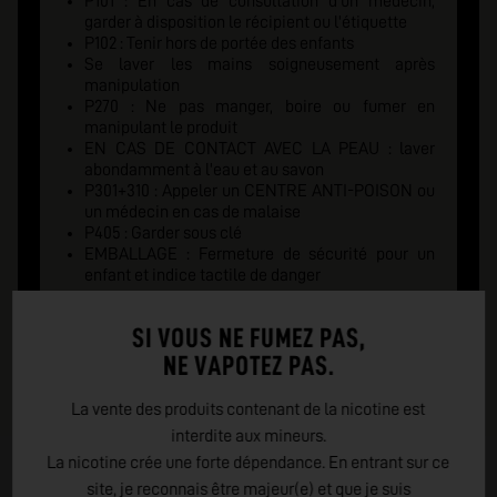
P101 : En cas de consultation d'un medecin,
garder à disposition le récipient ou l'étiquette
P102 : Tenir hors de portée des enfants
Se laver les mains soigneusement après
manipulation
P270 : Ne pas manger, boire ou fumer en
manipulant le produit
EN CAS DE CONTACT AVEC LA PEAU : laver
abondamment à l'eau et au savon
P301+310 : Appeler un CENTRE ANTI-POISON ou
un médecin en cas de malaise
P405 : Garder sous clé
EMBALLAGE : Fermeture de sécurité pour un
enfant et indice tactile de danger
SI VOUS NE FUMEZ PAS,
NE VAPOTEZ PAS.
La vente des produits contenant de la nicotine est
interdite aux mineurs.
La nicotine crée une forte dépendance. En entrant sur ce
site, je reconnais être majeur(e) et que je suis