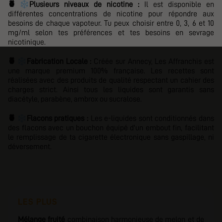
❄️
🍍
Plusieurs niveaux de nicotine :
Il est disponible en
différentes concentrations de nicotine pour répondre aux
besoins de chaque vapoteur. Tu peux choisir entre
0, 3, 6 et 10
mg/ml selon tes préférences et tes besoins en sevrage
nicotinique.
❄️
🍍
Fabrication Locale :
Créée sur Annecy,
Les Affranchis
est
une marque premium 100% française. Les recettes sont
réalisées avec des produits de qualité respectant un cahier des
charges strict. Ainsi tous les liquides sont garantis sans
diacétyle, parabène, ambrox ou sucralose.
❄️
🍍
Flacons pratiques :
Les e-liquides sont conditionnés dans
des flacons avec un bouchon équipé d'un embout fin, facilitant
le remplissage de ta cigarette électronique sans gaspillage, ni
déversement.
LES PLUS
Mélange fruité
combinaison harmonieuse de melon et de