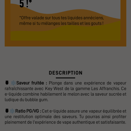
5 !*
*Offre valade sur tous tes liquides annéciens,
même si tu mélanges les tailles et les gouts !
DESCRIPTION
❄️
🍍
Saveur fruitée :
Plonge dans une expérience de vapeur
rafraîchissante avec Key West de la gamme Les Affranchis. Ce
e-liquide combine habilement le melon avec la saveur sucrée et
ludique du bubble gum.
❄️
🍍
Ratio PG/VG :
Cet e-liquide assure une vapeur équilibrée et
une restitution optimale des saveurs. Tu pourras ainsi profiter
pleinement de l'expérience de vape authentique et satisfaisante.