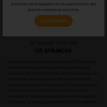
autorisé(e) par la législation de mon pays à acheter des
produits contenant de la nicotine.
JE SUIS MAJEUR
EN SAVOIR PLUS SUR
LES AFFRANCHIS
Les Affranchis, marque française créée en 2015 à Annecy,
est une référence authentique et reconnue de la vape.
Depuis ses débuts, Les Affranchis s'est démarquée par son
indépendance et sa volonté de créer une sélection d'e-
liquides fabriqués en France, de qualité irréprochable, avec
des saveurs uniques et équilibrées. L'ambition est de
surprendre les vapoteurs exigeants à travers trois gammes
d'e-liquides : la classique, la premium et la 100% végétale.