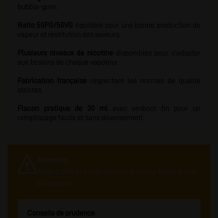
bubble-gum.
Ratio 50PG/50VG
équilibré pour une bonne production de
vapeur et restitution des sav
eurs.
Plusieurs niveaux de nicotine
disponibles pour s'adapter
aux besoins de chaque vapoteur.
Fabrication française
respectant les normes de qualité
strictes.
Flacon pratique de 30 ml
avec embout fin pour un
remplissage facile et sans déversement.
Attention
Entre 0.25% et 1.66% m/m de Nicotine Nocif en cas
d'ingestion
Conseils de prudence