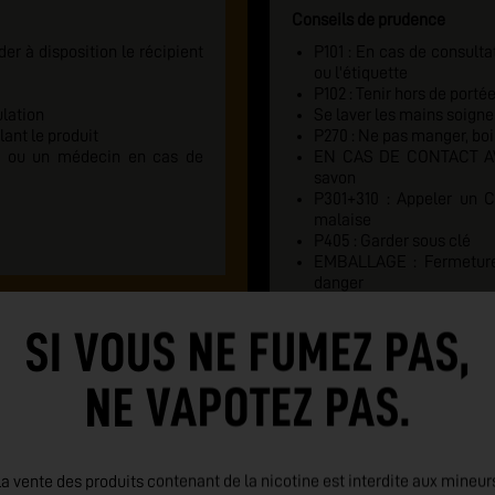
Conseils de prudence
er à disposition le récipient
P101 : En cas de consulta
ou l'étiquette
P102 : Tenir hors de porté
lation
Se laver les mains soign
ant le produit
P270 : Ne pas manger, boi
 ou un médecin en cas de
EN CAS DE CONTACT AVE
savon
P301+310 : Appeler un
malaise
P405 : Garder sous clé
EMBALLAGE : Fermeture d
danger
SI VOUS NE FUMEZ PAS,
NE VAPOTEZ PAS.
a vente des produits contenant de la nicotine est interdite aux mineur