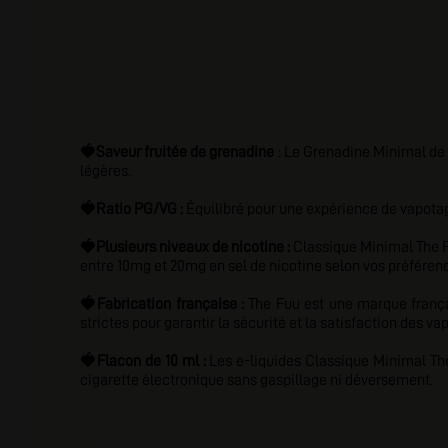
🍓
Saveur fruitée de grenadine
: Le Grenadine Minimal de T
légères.
🍓
Ratio PG/VG :
Équilibré pour une expérience de vapota
🍓
Plusieurs niveaux de nicotine :
Classique Minimal The F
entre 10mg et 20mg en sel de nicotine selon vos préférenc
🍓
Fabrication française :
The Fuu est une marque frança
strictes pour garantir la sécurité et la satisfaction des va
🍓
Flacon de 10 ml :
Les e-liquides Classique Minimal Th
cigarette électronique sans gaspillage ni déversement.