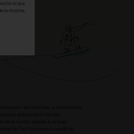
jeur(e) et que
e la nicotine.
onnue pour son expertise, sa qualité et son
émarquée grâce à ses e-liquides
e haute qualité, adaptés à un large
ement de The FUU envers la qualité, la