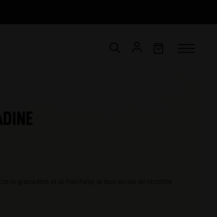
CONNEXION
Email *
ADINE
Mot de passe *
ot de passe oublié ?
e la grenadine et la fraîcheur, le tout en sel de nicotine
VALIDER