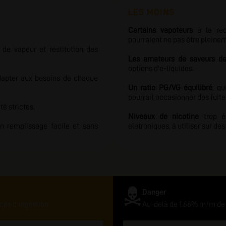
LES MOINS
Certains vapoteurs
à la rec
pourraient ne pas être pleinem
de vapeur et restitution des
Les amateurs de saveurs de
options d'e-liquides.
dapter aux besoins de chaque
Un ratio PG/VG équilibré
, q
pourrait occasionner des fuite
é strictes.
Niveaux de nicotine
trop él
 remplissage facile et sans
eletroniques, à utiliser sur de
Danger
cas d'ingestion
Au-delà de 1.66% m/m de 