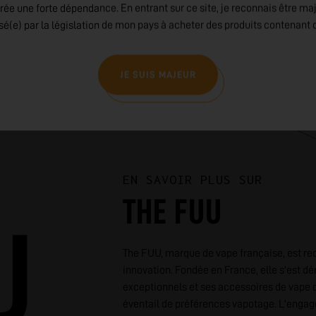
rée une forte dépendance. En entrant sur ce site, je reconnais être ma
isé(e) par la législation de mon pays à acheter des produits contenant d
JE SUIS MAJEUR
EN SAVOIR PLUS SUR
THE FUU
The FUU, marque de vape française, est rec
innovation. Fondée en France, elle s'est d
exceptionnels et ses accessoires de vape d
éventail de préférences vapotage. L'engag