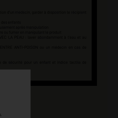
tion d'un medecin, garder à disposition le récipient
e des enfants
eusement après manipulation
re ou fumer en manipulant le produit
C LA PEAU : laver abondamment à l'eau et au
 CENTRE ANTI-POISON ou un médecin en cas de
e sécurité pour un enfant et indice tactile de
s.