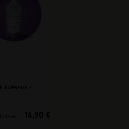
DE SUPREME -
14,90 €
l | 120 ml