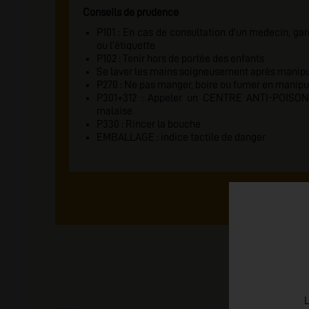
Conseils de prudence
P101 : En cas de consultation d'un medecin, gard
ou l'étiquette
P102 : Tenir hors de portée des enfants
Se laver les mains soigneusement après manipu
P270 : Ne pas manger, boire ou fumer en manipul
P301+312 : Appeler un CENTRE ANTI-POISON
malaise
P330 : Rincer la bouche
EMBALLAGE : indice tactile de danger
L