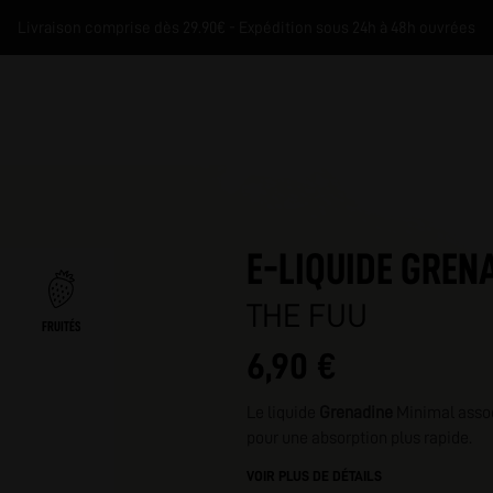
Livraison comprise dès 29.90€ - Expédition sous 24h à 48h ouvrées
E-LIQUIDE GREN
THE FUU
FRUITÉS
6,90 €
M
Le liquide
Grenadine
Minimal associ
pour une absorption plus rapide.
VOIR PLUS DE DÉTAILS