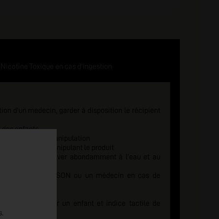
Nicotine Toxique en cas d'ingestion
tion d'un medecin, garder à disposition le récipient
e des enfants
eusement après manipulation
re ou fumer en manipulant le produit
C LA PEAU : laver abondamment à l'eau et au
 CENTRE ANTI-POISON ou un médecin en cas de
e sécurité pour un enfant et indice tactile de
s.