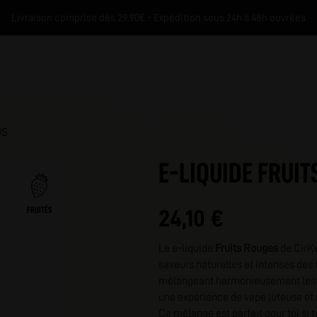
Livraison comprise dès 29.90€ - Expédition sous 24h à 48h ouvrées
US
E-LIQUIDE FRUIT
FRUITÉS
24,10 €
M
Le e-liquide
Fruits Rouges
de CirKu
saveurs naturelles et intenses des 
mélangeant harmonieusement les ar
une expérience de vape juteuse et 
Ce mélange est parfait pour toi si 