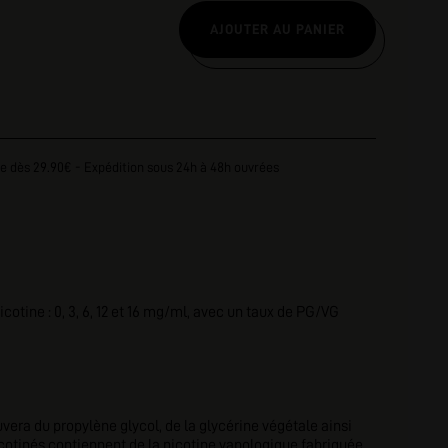
AJOUTER AU PANIER
e dès 29.90€ - Expédition sous 24h à 48h ouvrées
otine : 0, 3, 6, 12 et 16 mg/ml, avec un taux de PG/VG
era du propylène glycol, de la glycérine végétale ainsi
cotinés contiennent de la nicotine vapologique fabriquée