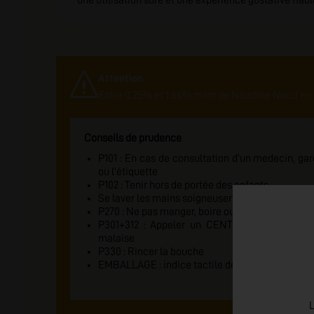
une utilisation sûre et une expérience gustative fiable
Attention
Entre 0.25% et 1.66% m/m de Nicotine Nocif en 
Conseils de prudence
P101 : En cas de consultation d'un medecin, gard
ou l'étiquette
P102 : Tenir hors de portée des enfants
Se laver les mains soigneusement après manipu
P270 : Ne pas manger, boire ou fumer en manipul
P301+312 : Appeler un CENTRE ANTI-POISON
malaise
P330 : Rincer la bouche
EMBALLAGE : indice tactile de danger
L