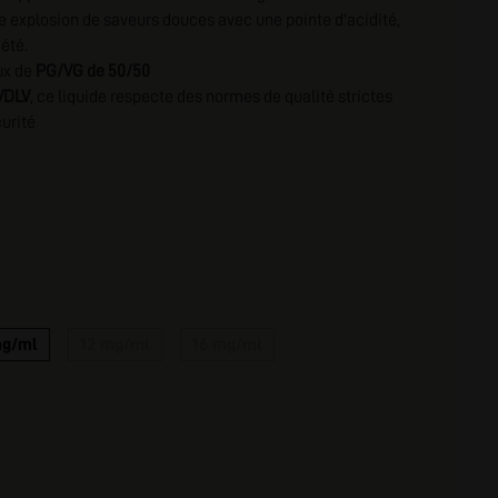
ne explosion de saveurs douces avec une pointe d'acidité,
nscription
 été.
ux de
PG/VG de 50/50
VDLV
, ce liquide respecte des normes de qualité strictes
curité
mg/ml
12 mg/ml
16 mg/ml