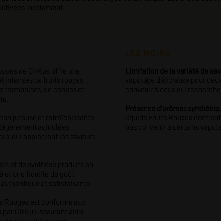
 cultivées localement.
LES MOINS
ouges de CirKus offre une
Limitation de la variété de sav
 intenses de fruits rouges,
vapotage délicieuse pour ceux 
 framboises, de cerises et
convenir à ceux qui recherche
te.
Présence d'arômes synthétiqu
on juteuse et rafraîchissante
liquide Fruits Rouges contien
 légèrement acidulées,
pas convenir à certains vapot
 ceux qui apprécient les saveurs
ls et de synthèse produits en
é et une fidélité de goût
authentique et satisfaisante.
its Rouges est conforme aux
 par CirKus, assurant ainsi