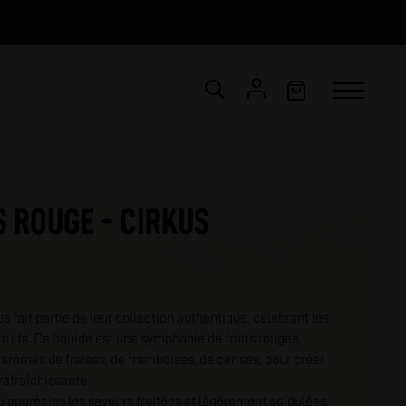
CONNEXION
Email *
S ROUGE - CIRKUS
Mot de passe *
ot de passe oublié ?
s fait partie de leur collection authentique, célébrant les
fruits. Ce liquide est une symphonie de fruits rouges,
VALIDER
ômes de fraises, de framboises, de cerises, pour créer
rafraîchissante.
tu apprécies les saveurs fruitées et légèrement acidulées.