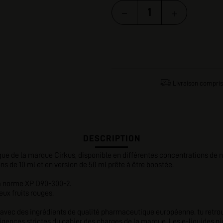
Livraison compris
DESCRIPTION
que de la marque Cirkus, disponible en différentes concentrations de nic
ns de 10 ml et en version de 50 ml prête à être boostée.
la norme XP D90-300-2.
x fruits rouges.
 avec des ingrédients de qualité pharmaceutique européenne. tu retrouv
gences strictes du cahier des charges de la marque. Les e-liquides ni