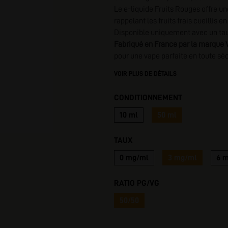
Le e-liquide Fruits Rouges offre u
I
rappelant les fruits frais cueillis en
Disponible uniquement avec un ta
Fabriqué en France par la marque 
pour une vape parfaite en toute sé
VOIR PLUS DE DÉTAILS
CONDITIONNEMENT
10 ml
50 ml
TAUX
0 mg/ml
3 mg/ml
6 
RATIO PG/VG
50/50