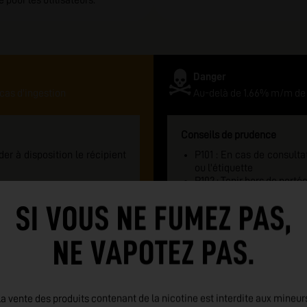
 pour les utilisateurs.
Danger
cas d'ingestion
Au-delà de 1.66% m/m de 
Conseils de prudence
er à disposition le récipient
P101 : En cas de consulta
ou l'étiquette
P102 : Tenir hors de porté
lation
Se laver les mains soign
SI VOUS NE FUMEZ PAS,
ant le produit
P270 : Ne pas manger, boi
 ou un médecin en cas de
EN CAS DE CONTACT AVE
savon
NE VAPOTEZ PAS.
P301+310 : Appeler un
malaise
P405 : Garder sous clé
EMBALLAGE : Fermeture d
danger
a vente des produits contenant de la nicotine est interdite aux mineur