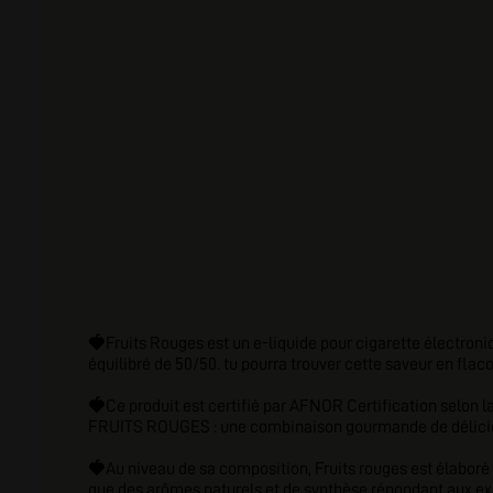
🍓
Fruits Rouges est un e-liquide pour cigarette électroni
équilibré de 50/50. tu pourra trouver cette saveur en flaco
🍓
Ce produit est certifié par AFNOR Certification selon 
FRUITS ROUGES : une combinaison gourmande de délicieu
🍓
Au niveau de sa composition, Fruits rouges est élaboré
que des arômes naturels et de synthèse répondant aux exi