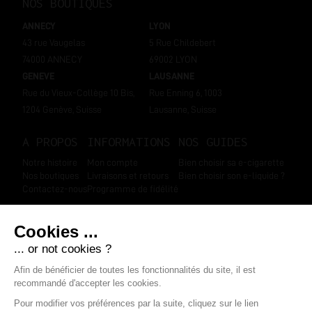
NOS BOUTIQUES
ANNECY
LYON
43 rue Vaugelas
5 Rue Childebert
74000 ANNECY
69002 LYON
GENEVE
LAUSANNE
Rue du Vieux-Collège 10 Bis,
Rue Enning 6, 1003
1204 Genève, Suisse
Lausanne, Suisse
A PROPOS
INFORMATIONS
NOS GUIDES
Notre histoire
Mon compte
Bien choisir sa e-cigarette
Nos boutiques
Livraisons et retours
Bien choisir son e-liquide ?
Contactez-nous
Programme de fidélité
SUIVEZ-NOUS