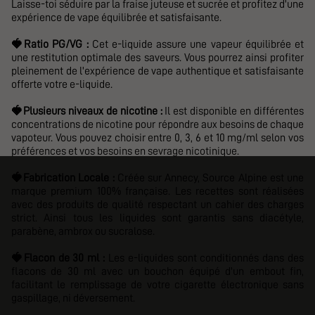
Laisse-toi séduire par la fraise juteuse et sucrée et profitez d'une
expérience de vape équilibrée et satisfaisante.
🍓
Ratio PG/VG :
Cet e-liquide assure une vapeur équilibrée et
une restitution optimale des saveurs. Vous pourrez ainsi profiter
pleinement de l'expérience de vape authentique et satisfaisante
offerte votre e-liquide.
🍓
Plusieurs niveaux de nicotine :
Il est disponible en différentes
concentrations de nicotine pour répondre aux besoins de chaque
vapoteur. Vous pouvez
choisir entre 0, 3, 6 et 10 mg/ml selon vos
préférences et vos besoins en sevrage nicotinique.
🍓
Fabrication Locale :
Créée sur Annecy,
Source Alpine
est une
marque premium 100% française. Les recettes sont réalisées
avec des produits de qualité respectant un cahier des charges
strict. Ainsi tous les liquides sont garantis sans diacétyle,
parabène, ambrox ou sucralose.
🍓
Flacon de 30 ml :
Les e-liquides sont conditionnés dans des
flacons de 30 ml avec un bouchon équipé d'un embout fin,
facilitant le remplissage de votre cigarette électronique sans
gaspillage, ni déversement.