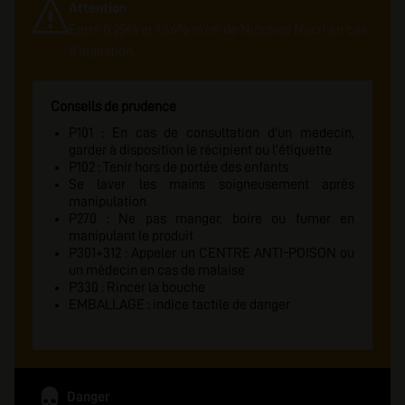
Attention
Entre 0.25% et 1.66% m/m de Nicotine Nocif en cas
d'ingestion
Conseils de prudence
P101 : En cas de consultation d'un medecin,
garder à disposition le récipient ou l'étiquette
P102 : Tenir hors de portée des enfants
Se laver les mains soigneusement après
manipulation
P270 : Ne pas manger, boire ou fumer en
manipulant le produit
P301+312 : Appeler un CENTRE ANTI-POISON ou
un médecin en cas de malaise
P330 : Rincer la bouche
EMBALLAGE : indice tactile de danger
Danger