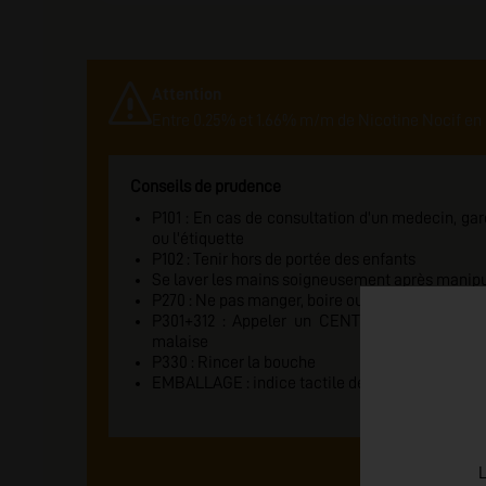
Attention
Entre 0.25% et 1.66% m/m de Nicotine Nocif en 
Conseils de prudence
P101 : En cas de consultation d'un medecin, gard
ou l'étiquette
P102 : Tenir hors de portée des enfants
Se laver les mains soigneusement après manipu
P270 : Ne pas manger, boire ou fumer en manipul
P301+312 : Appeler un CENTRE ANTI-POISON
malaise
P330 : Rincer la bouche
EMBALLAGE : indice tactile de danger
L