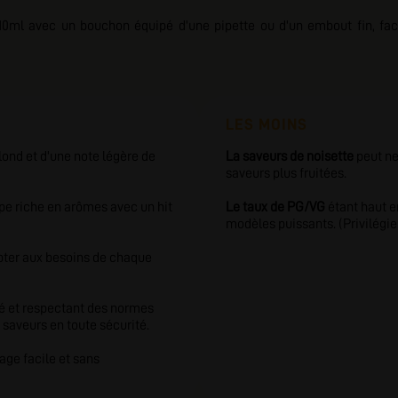
ml avec un bouchon équipé d'une pipette ou d'un embout fin, facil
LES MOINS
lond et d'une note légère de
La saveurs de noisette
peut ne
saveurs plus fruitées.
pe riche en arômes avec un hit
Le taux de PG/VG
étant haut e
modèles puissants. (Privilégi
pter aux besoins de chaque
é
et respectant des normes
s saveurs en toute sécurité.
age facile et sans