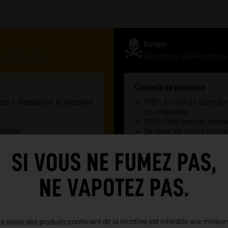
Danger
cas d'ingestion
Au-delà de 1.66% m/m de 
Conseils de prudence
er à disposition le récipient
P101 : En cas de consulta
ou l'étiquette
P102 : Tenir hors de porté
lation
Se laver les mains soign
ant le produit
P270 : Ne pas manger, boi
 ou un médecin en cas de
EN CAS DE CONTACT AVE
SI VOUS NE FUMEZ PAS,
savon
P301+310 : Appeler un
NE VAPOTEZ PAS.
malaise
P405 : Garder sous clé
EMBALLAGE : Fermeture d
danger
a vente des produits contenant de la nicotine est interdite aux mineur