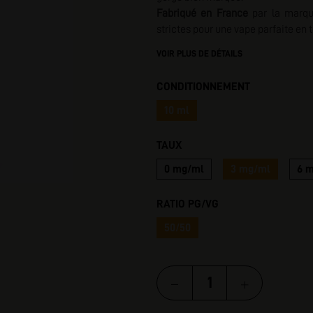
Fabriqué en France
par la marqu
I
strictes pour une vape parfaite en t
VOIR PLUS DE DÉTAILS
CONDITIONNEMENT
10 ml
TAUX
0 mg/ml
3 mg/ml
6 
RATIO PG/VG
50/50