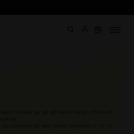
CONNEXION
Email *
Mot de passe *
ot de passe oublié ?
 blond rehaussé par de délicates noisette, offrant une
VALIDER
voureuse.
re une expérience de vape riche en arômes et un "hit" en