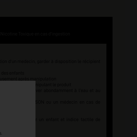
Nicotine Toxique en cas d'ingestion
tion d'un medecin, garder à disposition le récipient
e des enfants
eusement après manipulation
re ou fumer en manipulant le produit
C LA PEAU : laver abondamment à l'eau et au
 CENTRE ANTI-POISON ou un médecin en cas de
e sécurité pour un enfant et indice tactile de
s.