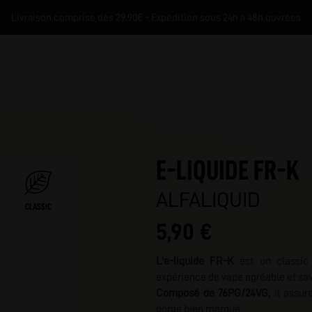
Livraison comprise dès 29.90€ - Expédition sous 24h à 48h ouvrées
E-LIQUIDE FR-K
ALFALIQUID
CLASSIC
5,90 €
M
L'e-liquide FR-K
est un
classic
expérience de vape agréable et sa
Composé de 76PG/24VG,
il assu
gorge bien marqué.