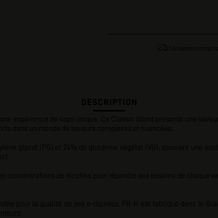
Livraison compris
DESCRIPTION
e une expérience de vape unique. Ce Classic blond présente une saveu
porte dans un monde de saveurs complexes et nuancées.
ylène glycol (PG) et 24% de glycérine végétal (VG), assurant
une expé
ect.
es concentrations de nicotine pour répondre aux besoins de chaque vap
utée pour la qualité de ses e-liquides. FR-K est fabriqué dans le Gr
poteurs.