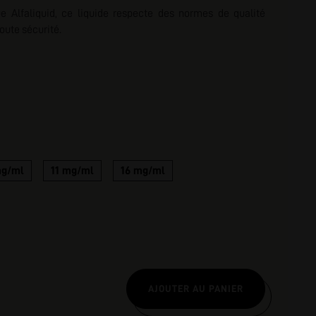
e Alfaliquid, ce liquide respecte des normes de qualité
nscription
oute sécurité.
mg/ml
11 mg/ml
16 mg/ml
AJOUTER AU PANIER