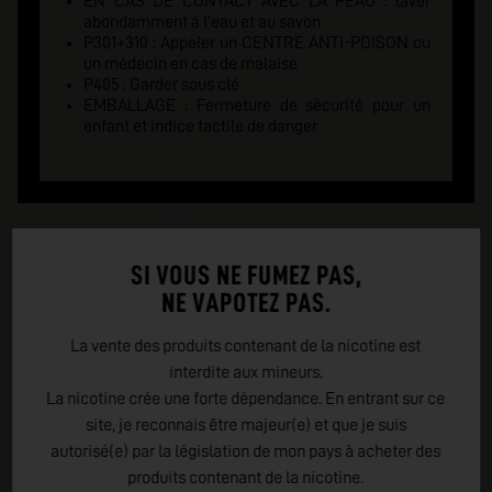
EN CAS DE CONTACT AVEC LA PEAU : laver
abondamment à l'eau et au savon
P301+310 : Appeler un CENTRE ANTI-POISON ou
un médecin en cas de malaise
P405 : Garder sous clé
EMBALLAGE : Fermeture de sécurité pour un
enfant et indice tactile de danger
SI VOUS NE FUMEZ PAS,
NE VAPOTEZ PAS.
La vente des produits contenant de la nicotine est
interdite aux mineurs.
La nicotine crée une forte dépendance. En entrant sur ce
site, je reconnais être majeur(e) et que je suis
autorisé(e) par la législation de mon pays à acheter des
produits contenant de la nicotine.