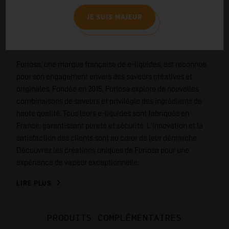
JE SUIS MAJEUR
EN SAVOIR PLUS SUR
FURIOSA
Furiosa, une marque française de e-liquides, est reconnue
pour son engagement envers des saveurs créatives et
originales. Fondée en 2015, Furiosa explore de nouvelles
combinaisons de saveurs et privilégie des ingrédients de
haute qualité. Tous leurs e-liquides sont fabriqués en
France, garantissant pureté et sécurité. L'innovation et la
satisfaction des clients sont au cœur de leur démarche.
Découvrez les créations uniques de Furiosa pour une
expérience de vapeur exceptionnelle.
LIRE PLUS
PRODUITS COMPLÉMENTAIRES