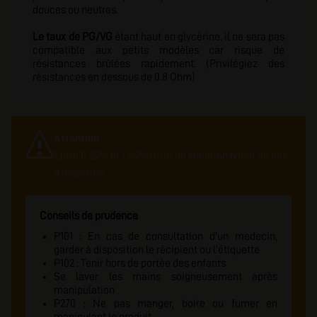
douces ou neutres.
Le taux de PG/VG
étant haut en glycérine, il ne sera pas
compatible aux petits modèles car risque de
résistances brûlées rapidement. (Privilégiez des
résistances en dessous de 0.8 Ohm)
Attention
Entre 0.25% et 1.66% m/m de Nicotine Nocif en cas
d'ingestion
Conseils de prudence
P101 : En cas de consultation d'un medecin,
garder à disposition le récipient ou l'étiquette
P102 : Tenir hors de portée des enfants
Se laver les mains soigneusement après
manipulation
P270 : Ne pas manger, boire ou fumer en