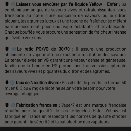
❄️
🍍
Laissez-vous envoûter
par l'e-liquide Yellow - Enfer :
Sa
combinaison unique de saveurs vives et rafraîchissantes vous
transporte au cœur d'une explosion de saveurs, où le citron
piquant, les agrumes juteux et une touche de fraîcheur se mêlent
harmonieusement pour une vape éclatante et revitalisante.
Chaque bouffée vous procure une sensation de fraîcheur intense
qui éveille vos sens.
❄️
🍍
Le ratio PG/VG de 30/70 :
Il assure une production
abondante de vapeur et une excellente restitution des saveurs.
La teneur élevée en VG garantit une vapeur dense et généreuse,
tandis que la teneur en PG permet une transmission optimale
des saveurs vives et piquantes du citron et des agrumes.
❄️
🍍
Taux de Nicotine divers :
Possibilité de prendre le format 50
ml en 0, 3 ou 6 mg de nicotine selon votre besoin pour votre
sevrage tabagique.
❄️
🍍
Fabrication française :
Vape47 est une marque française
réputée pour la qualité de ses e-liquides. Enfer Yellow est
fabriqué en France en respectant les normes de qualité strictes
pour garantir la sécurité et la satisfaction des vapoteurs.