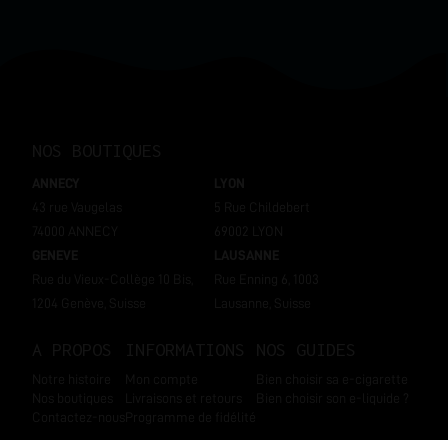
NOS BOUTIQUES
ANNECY
LYON
43 rue Vaugelas
5 Rue Childebert
74000 ANNECY
69002 LYON
GENEVE
LAUSANNE
Rue du Vieux-Collège 10 Bis,
Rue Enning 6, 1003
1204 Genève, Suisse
Lausanne, Suisse
A PROPOS
INFORMATIONS
NOS GUIDES
Notre histoire
Mon compte
Bien choisir sa e-cigarette
Nos boutiques
Livraisons et retours
Bien choisir son e-liquide ?
Contactez-nous
Programme de fidélité