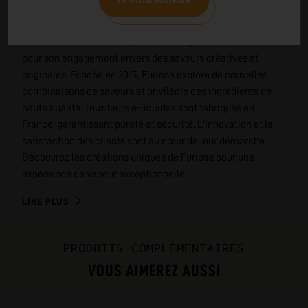
JE SUIS MAJEUR
FURIOSA
Furiosa, une marque française de e-liquides, est reconnue
pour son engagement envers des saveurs créatives et
originales. Fondée en 2015, Furiosa explore de nouvelles
combinaisons de saveurs et privilégie des ingrédients de
haute qualité. Tous leurs e-liquides sont fabriqués en
France, garantissant pureté et sécurité. L'innovation et la
satisfaction des clients sont au cœur de leur démarche.
Découvrez les créations uniques de Furiosa pour une
expérience de vapeur exceptionnelle.
LIRE PLUS
PRODUITS COMPLÉMENTAIRES
VOUS AIMEREZ AUSSI