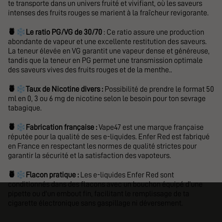
te transporte dans un univers fruité et vivifiant, où les saveurs
intenses des fruits rouges se marient à la fraîcheur revigorante.
❄️
🍍
Le ratio PG/VG de 30/70
: Ce ratio assure une production
abondante de vapeur et une excellente restitution des saveurs.
La teneur élevée en VG garantit une vapeur dense et généreuse,
tandis que la teneur en PG permet une transmission optimale
des saveurs vives des fruits rouges et de la menthe..
❄️
🍍
Taux de Nicotine divers :
Possibilité de prendre le format 50
ml en 0, 3 ou 6 mg de nicotine selon le besoin pour ton sevrage
tabagique.
❄️
🍍
Fabrication française :
Vape47 est une marque française
réputée pour la qualité de ses e-liquides. Enfer Red est fabriqué
en France en respectant les normes de qualité strictes pour
garantir la sécurité et la satisfaction des vapoteurs.
❄️
🍍
Flacon pratique :
Les e-liquides Enfer Red sont
conditionnés dans des flacons avec un bouchon équipé d'une
pipette ou d'un embout fin, facilitant le remplissage de ta
cigarette électronique sans gaspillage ni déversement.