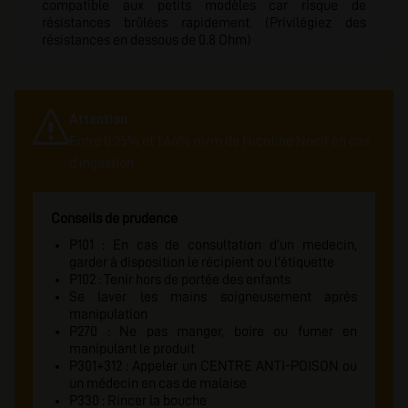
compatible aux petits modèles car risque de
résistances brûlées rapidement. (Privilégiez des
résistances en dessous de 0.8 Ohm)
Attention
Entre 0.25% et 1.66% m/m de Nicotine Nocif en cas
d'ingestion
Conseils de prudence
P101 : En cas de consultation d'un medecin,
garder à disposition le récipient ou l'étiquette
P102 : Tenir hors de portée des enfants
Se laver les mains soigneusement après
manipulation
P270 : Ne pas manger, boire ou fumer en
manipulant le produit
P301+312 : Appeler un CENTRE ANTI-POISON ou
un médecin en cas de malaise
P330 : Rincer la bouche