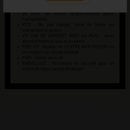
garder à disposition le récipient ou l'étiquette
P102 : Tenir hors de portée des enfants
Se laver les mains soigneusement après
manipulation
P270 : Ne pas manger, boire ou fumer en
manipulant le produit
EN CAS DE CONTACT AVEC LA PEAU : laver
abondamment à l'eau et au savon
P301+310 : Appeler un CENTRE ANTI-POISON ou
un médecin en cas de malaise
P405 : Garder sous clé
EMBALLAGE : Fermeture de sécurité pour un
enfant et indice tactile de danger