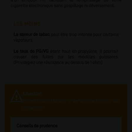
d'un embout fin, facilitant le remplissage de votre
cigarette électronique sans gaspillage ni déversement.
LES MOINS
La saveur de tabac
peut être trop intense pour certains
vapoteurs.
Le taux de PG/VG
étant haut en propylène, il pourrait
causer des fuites sur les modèles puissants.
(Privilégiez une résistance au dessus de 1 ohm)
Attention
Entre 0.25% et 1.66% m/m de Nicotine Nocif en cas
d'ingestion
Conseils de prudence