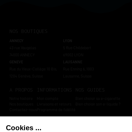
NOS BOUTIQUES
ANNECY
LYON
43 rue Vaugelas
5 Rue Childebert
74000 ANNECY
69002 LYON
GENEVE
LAUSANNE
Rue du Vieux-Collège 10 Bis,
Rue Enning 6, 1003
1204 Genève, Suisse
Lausanne, Suisse
A PROPOS
INFORMATIONS
NOS GUIDES
Notre histoire
Mon compte
Bien choisir sa e-cigarette
Nos boutiques
Livraisons et retours
Bien choisir son e-liquide ?
Contactez-nous
Programme de fidélité
SUIVEZ-NOUS