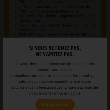
P101 : En cas de consultation d'un medecin,
garder à disposition le récipient ou l'étiquette
P102 : Tenir hors de portée des enfants
Se laver les mains soigneusement après
manipulation
P270 : Ne pas manger, boire ou fumer en
manipulant le produit
P301+312 : Appeler un CENTRE ANTI-POISON ou
un médecin en cas de malaise
P330 : Rincer la bouche
SI VOUS NE FUMEZ PAS,
EMBALLAGE : indice tactile de danger
NE VAPOTEZ PAS.
La vente des produits contenant de la nicotine est
interdite aux mineurs.
Danger
La nicotine crée une forte dépendance. En entrant sur ce
Au-delà de 1.66% m/m de Nicotine Toxique en cas
site, je reconnais être majeur(e) et que je suis
d'ingestion
autorisé(e) par la législation de mon pays à acheter des
produits contenant de la nicotine.
Conseils de prudence
JE SUIS MAJEUR
P101 : En cas de consultation d'un medecin,