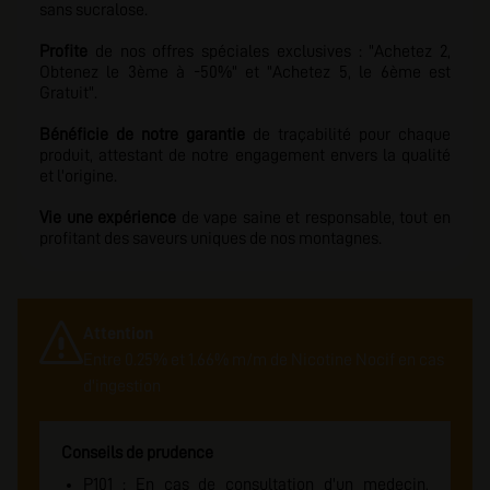
sans sucralose.
Profite
de nos offres
spéciales exclusives : "Achetez 2,
Obtenez le 3ème à
-50%
" et "Achetez 5, le
6ème est
Gratuit
".
Bénéficie de notre garantie
de traçabilité pour chaque
produit, attestant de notre engagement envers la qualité
et l'origine.
Vie une expérience
de vape saine et responsable, tout en
profitant des saveurs uniques de nos montagnes.
Attention
Entre 0.25% et 1.66% m/m de Nicotine Nocif en cas
d'ingestion
Conseils de prudence
P101 : En cas de consultation d'un medecin,