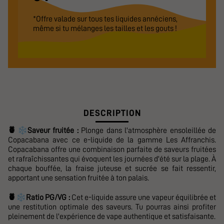
*Offre valade sur tous tes liquides annéciens,
même si tu mélanges les tailles et les gouts !
DESCRIPTION
❄️
🍍
Saveur fruitée :
Plonge dans l'atmosphère ensoleillée de
Copacabana avec ce e-liquide de la gamme Les Affranchis.
Copacabana offre une combinaison parfaite de saveurs fruitées
et rafraîchissantes qui évoquent les journées d'été sur la plage. À
chaque bouffée, la fraise juteuse et sucrée se fait ressentir,
apportant une sensation fruitée à ton palais.
❄️
🍍
Ratio PG/VG :
Cet e-liquide assure une vapeur équilibrée et
une restitution optimale des saveurs. Tu pourras ainsi profiter
pleinement de l'expérience de vape authentique et satisfaisante.