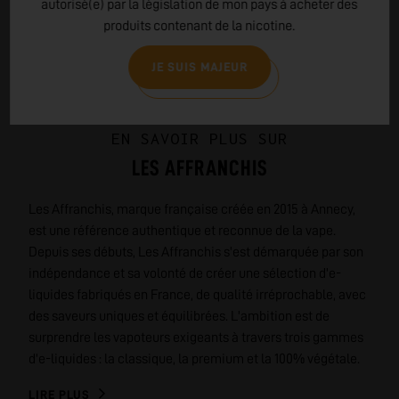
autorisé(e) par la législation de mon pays à acheter des
produits contenant de la nicotine.
JE SUIS MAJEUR
EN SAVOIR PLUS SUR
LES AFFRANCHIS
Les Affranchis, marque française créée en 2015 à Annecy,
est une référence authentique et reconnue de la vape.
Depuis ses débuts, Les Affranchis s'est démarquée par son
indépendance et sa volonté de créer une sélection d'e-
liquides fabriqués en France, de qualité irréprochable, avec
des saveurs uniques et équilibrées. L'ambition est de
surprendre les vapoteurs exigeants à travers trois gammes
d'e-liquides : la classique, la premium et la 100% végétale.
LIRE PLUS