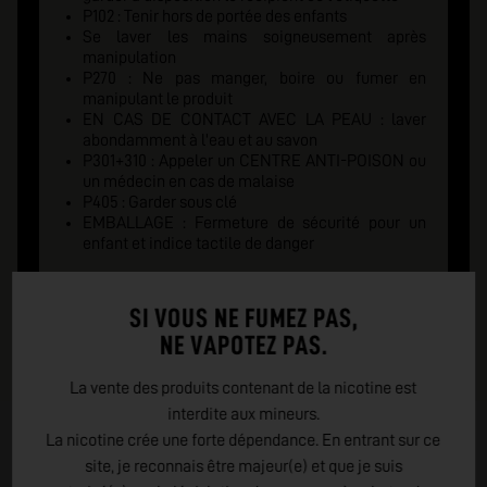
P102 : Tenir hors de portée des enfants
Se laver les mains soigneusement après
manipulation
P270 : Ne pas manger, boire ou fumer en
manipulant le produit
EN CAS DE CONTACT AVEC LA PEAU : laver
abondamment à l'eau et au savon
P301+310 : Appeler un CENTRE ANTI-POISON ou
un médecin en cas de malaise
P405 : Garder sous clé
EMBALLAGE : Fermeture de sécurité pour un
enfant et indice tactile de danger
SI VOUS NE FUMEZ PAS,
NE VAPOTEZ PAS.
La vente des produits contenant de la nicotine est
interdite aux mineurs.
La nicotine crée une forte dépendance. En entrant sur ce
site, je reconnais être majeur(e) et que je suis