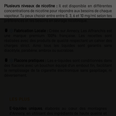
Plusieurs niveaux de nicotine :
Il est disponible en différentes
concentrations de nicotine pour répondre aux besoins de chaque
vapoteur. Tu peux choisir entre
entre 0, 3, 6 et 10 mg/ml selon tes
préférences et tes besoins en sevrage nicotinique.
❄️
🍍
Fabrication Locale :
Créée sur Annecy,
Les Affranchis
est
une marque premium 100% française. Les recettes sont
réalisées avec des produits de qualité respectant un cahier des
charges strict. Ainsi tous les liquides sont garantis sans
diacétyle, parabène, ambrox ou sucralose.
❄️
🍍
Flacons pratiques :
Les e-liquides sont conditionnés dans
des flacons avec un bouchon équipé d'un embout fin, facilitant
le remplissage de ta cigarette électronique sans gaspillage, ni
déversement.
LES PLUS
E-liquides uniques
, élaborés au cœur des montagnes
d'Annecy, en utilisant des ingrédients de haute qualité et