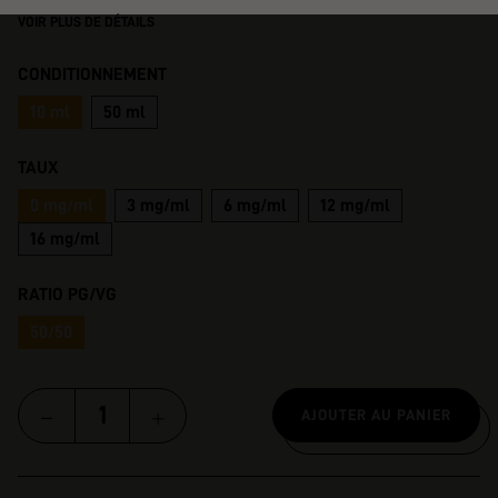
VOIR PLUS DE DÉTAILS
CONDITIONNEMENT
10 ml
50 ml
TAUX
0 mg/ml
3 mg/ml
6 mg/ml
12 mg/ml
16 mg/ml
RATIO PG/VG
50/50
AJOUTER AU PANIER