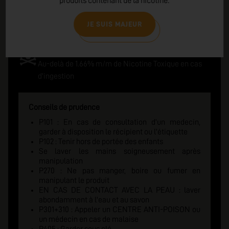
produits contenant de la nicotine.
JE SUIS MAJEUR
Danger
Au-delà de 1.66% m/m de Nicotine Toxique en cas
d'ingestion
Conseils de prudence
P101 : En cas de consultation d'un medecin,
garder à disposition le récipient ou l'étiquette
P102 : Tenir hors de portée des enfants
Se laver les mains soigneusement après
manipulation
P270 : Ne pas manger, boire ou fumer en
manipulant le produit
EN CAS DE CONTACT AVEC LA PEAU : laver
abondamment à l'eau et au savon
P301+310 : Appeler un CENTRE ANTI-POISON ou
un médecin en cas de malaise