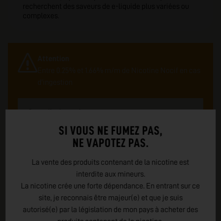
recherchent des saveurs de e-liquide plus variées ou
complexes.
Attention
Entre 0.25% et 1.66% m/m de Nicotine Nocif en cas
d'ingestion
Conseils de prudence
P101 : En cas de consultation d'un medecin,
SI VOUS NE FUMEZ PAS,
garder à disposition le récipient ou l'étiquette
NE VAPOTEZ PAS.
P102 : Tenir hors de portée des enfants
Se laver les mains soigneusement après
La vente des produits contenant de la nicotine est
manipulation
P270 : Ne pas manger, boire ou fumer en
interdite aux mineurs.
manipulant le produit
La nicotine crée une forte dépendance. En entrant sur ce
P301+312 : Appeler un CENTRE ANTI-POISON ou
site, je reconnais être majeur(e) et que je suis
un médecin en cas de malaise
autorisé(e) par la législation de mon pays à acheter des
P330 : Rincer la bouche
EMBALLAGE : indice tactile de danger