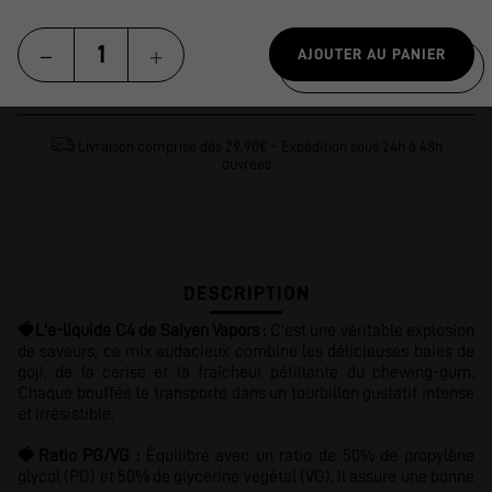
AJOUTER AU PANIER
Livraison comprise dès 29.90€ - Expédition sous 24h à 48h
ouvrées
DESCRIPTION
🍓
L'e-liquide C4 de Saiyen Vapors :
C'est une véritable explosion
de saveurs, ce mix audacieux combine les délicieuses baies de
goji, de la cerise et la fraîcheur pétillante du chewing-gum.
Chaque bouffée te transporte dans un tourbillon gustatif intense
et irrésistible.
🍓
Ratio PG/VG :
Équilibré avec
un ratio de 50% de propylène
glycol (PG) et 50% de glycérine végétal (VG), il assure une bonne