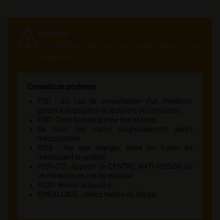
Attention
Entre 0.25% et 1.66% m/m de Nicotine Nocif en cas
d'ingestion
Conseils de prudence
P101 : En cas de consultation d'un medecin,
garder à disposition le récipient ou l'étiquette
P102 : Tenir hors de portée des enfants
Se laver les mains soigneusement après
manipulation
P270 : Ne pas manger, boire ou fumer en
manipulant le produit
P301+312 : Appeler un CENTRE ANTI-POISON ou
un médecin en cas de malaise
P330 : Rincer la bouche
EMBALLAGE : indice tactile de danger