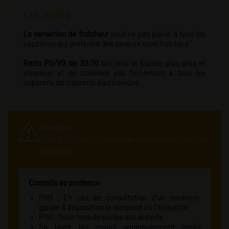
LES MOINS
La sensation de fraîcheur
peut ne pas plaire à tous les
vapoteurs qui préfèrent des saveurs sans fraîcheur
Ratio PG/VG de 30/70
qui rend le liquide plus gras et
visqueux et ne convient pas forcément à tous les
appareils de cigarette électronique.
Attention
Entre 0.25% et 1.66% m/m de Nicotine Nocif en cas
d'ingestion
Conseils de prudence
P101 : En cas de consultation d'un medecin,
garder à disposition le récipient ou l'étiquette
P102 : Tenir hors de portée des enfants
Se laver les mains soigneusement après