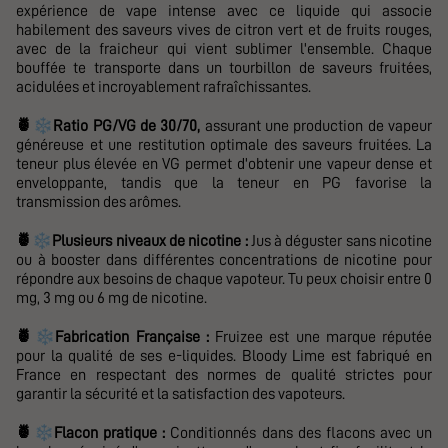
expérience de vape intense avec ce
liquide qui associe
habilement des saveurs vives de citron vert et de fruits rouges,
avec de la fraicheur qui vient sublimer l'ensemble. Chaque
bouffée te transporte dans un tourbillon de saveurs fruitées,
acidulées et incroyablement rafraîchissantes.
❄️
🍍
Ratio PG/VG de 30/70,
assurant une production de vapeur
généreuse et une restitution optimale des saveurs fruitées. La
teneur plus élevée en VG permet d'obtenir une vapeur dense et
enveloppante, tandis que la teneur en PG favorise la
transmission des arômes.
❄️
🍍
Plusieurs niveaux de nicotine :
Jus à déguster sans nicotine
ou à booster dans
différentes concentrations de nicotine pour
répondre aux besoins de chaque vapoteur. Tu peux choisir entre 0
mg, 3 mg ou 6 mg de nicotine.
❄️
🍍
Fabrication Française :
Fruizee est une marque réputée
pour la qualité de ses e-liquides. Bloody Lime est fabriqué en
France en respectant des normes de qualité strictes pour
garantir la sécurité et la satisfaction des vapoteurs.
❄️
🍍
Flacon pratique :
Conditionnés dans des flacons avec un