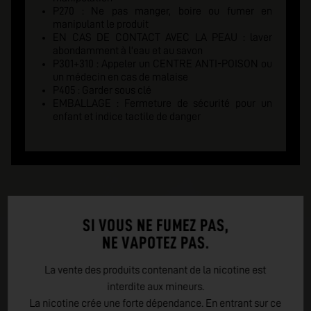
P270 : Ne pas manger, boire ou fumer en
manipulant le produit
EN CAS DE CONTACT AVEC LA PEAU : laver
abondamment à l'eau et au savon
P301+310 : Appeler un CENTRE ANTI-POISON ou
un médecin en cas de malaise
P405 : Garder sous clé
EMBALLAGE : Fermeture de sécurité pour un
enfant et indice tactile de danger
SI VOUS NE FUMEZ PAS,
NE VAPOTEZ PAS.
La vente des produits contenant de la nicotine est
interdite aux mineurs.
La nicotine crée une forte dépendance. En entrant sur ce