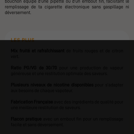
bouchon équipé d'une pipette ou d'un embout fin, facilitant le
remplissage de ta cigarette électronique sans gaspillage ni
déversement.
LES PLUS
Mix fruité et rafraîchissant
de fruits rouges et de citron
vert.
Ratio PG/VG de 30/70
pour une production de vapeur
généreuse et une restitution optimale des saveurs.
Plusieurs niveaux de nicotine disponibles
pour s'adapter
aux besoins de chaque vapoteur.
Fabrication Française
avec des ingrédients de qualité
pour
une meilleure restitution de saveurs.
Flacon pratique
avec un embout fin pour un remplissage
facile et sans déversement.