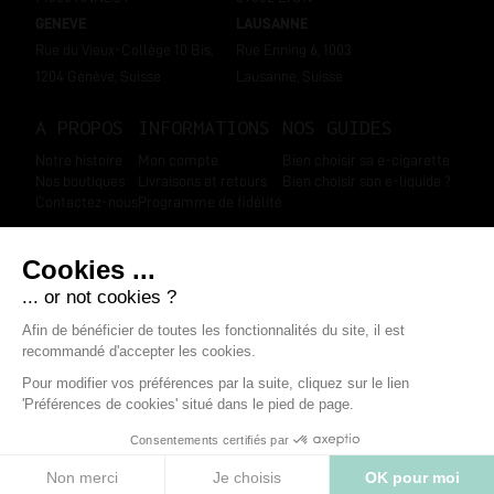
GENEVE
LAUSANNE
Rue du Vieux-Collège 10 Bis,
Rue Enning 6, 1003
1204 Genève, Suisse
Lausanne, Suisse
A PROPOS
INFORMATIONS
NOS GUIDES
Notre histoire
Mon compte
Bien choisir sa e-cigarette
Nos boutiques
Livraisons et retours
Bien choisir son e-liquide ?
Contactez-nous
Programme de fidélité
SUIVEZ-NOUS
Marchand approuvé par la Société des Avis Garantis
,
cliquez ici pour
afficher l'attestation
.
Mentions légales
-
Données personnelles
-
CGV
-
Modifier les cookies
-
Boondooa