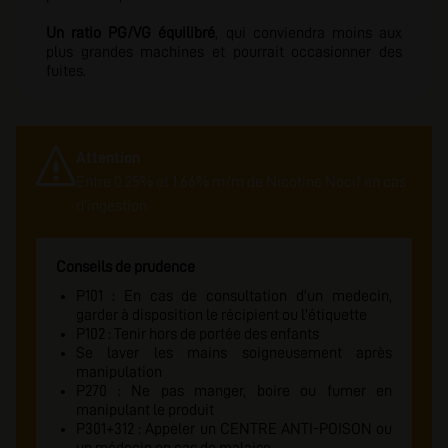
Un ratio PG/VG équilibré
, qui conviendra moins aux
plus grandes machines et pourrait occasionner des
fuites.
Attention
Entre 0.25% et 1.66% m/m de Nicotine Nocif en cas
d'ingestion
Conseils de prudence
P101 : En cas de consultation d'un medecin,
garder à disposition le récipient ou l'étiquette
P102 : Tenir hors de portée des enfants
Se laver les mains soigneusement après
manipulation
P270 : Ne pas manger, boire ou fumer en
manipulant le produit
P301+312 : Appeler un CENTRE ANTI-POISON ou