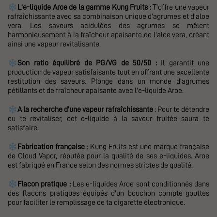
❄️
L'e-liquide
Aroe de la gamme Kung Fruits :
T'offre une vapeur
rafraîchissante avec sa combinaison unique d'agrumes et d'aloe
vera. Les saveurs acidulées des agrumes se mêlent
harmonieusement à la fraîcheur apaisante de l'aloe vera, créant
ainsi une vapeur revitalisante.
❄️
Son ratio
équilibré de PG/VG de 50/50 :
Il garantit une
production de vapeur satisfaisante tout en offrant une excellente
restitution des saveurs. Plonge dans un monde d'agrumes
pétillants et de fraîcheur apaisante avec l'e-liquide Aroe.
❄️
A
la recherche d'une vapeur rafraîchissante
: Pour te détendre
ou te revitaliser, cet e-liquide à la saveur fruitée saura te
satisfaire.
❄️
Fabrication française
: Kung Fruits est une marque française
de Cloud Vapor, réputée pour la qualité de ses e-liquides. Aroe
est fabriqué en France selon des normes strictes de qualité.
❄️
Flacon pratique :
Les e-liquides Aroe sont conditionnés dans
des flacons pratiques équipés d'un bouchon compte-gouttes
pour faciliter le remplissage de ta cigarette électronique.