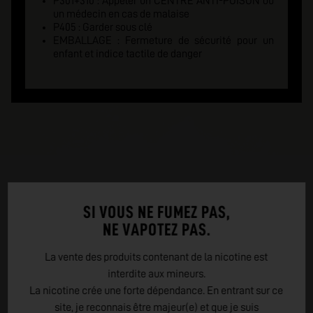
P301+310 : Appeler un CENTRE ANTI-POISON ou
un médecin en cas de malaise
P405 : Garder sous clé
EMBALLAGE : Fermeture de sécurité pour un
enfant et indice tactile de danger
SI VOUS NE FUMEZ PAS,
NE VAPOTEZ PAS.
La vente des produits contenant de la nicotine est
interdite aux mineurs.
La nicotine crée une forte dépendance. En entrant sur ce
site, je reconnais être majeur(e) et que je suis