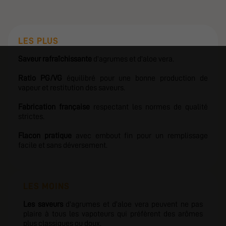
LES PLUS
Saveur rafraîchissante
d'agrumes et d'aloe vera.
Ratio PG/VG
équilibré pour une bonne production de
vapeur et restitution des saveurs.
Fabrication française
respectant les normes de qualité
strictes.
Flacon pratique
avec embout fin pour un remplissage
facile et sans déversement.
LES MOINS
Les saveurs
d'agrumes et d'aloe vera peuvent ne pas
plaire à tous les vapoteurs qui préfèrent des arômes
plus classiques ou doux.