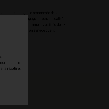
. Une marque française renommée dans
n de la vape et s'engage envers la qualité,
urs. Découvrez une gamme diversifiée de e-
ce et soutenus par un service client
se avec VDLV.
s.
jeur(e) et que
e la nicotine.