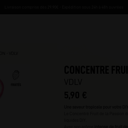
Livraison comprise dès 29.90€ - Expédition sous 24h à 48h ouvrées
ON - VDLV
CONCENTRE FRUI
VDLV
FRUITÉS
5,90 €
M
Une saveur tropicale pour votre DIY
Le Concentré Fruit de la Passion d
liquides DIY.
Avec son arôme
intense de fruit de