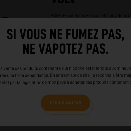
VDLV : Excellence, Passion et Innovation
l'univers de la vape, VDLV incarne la passio
SI VOUS NE FUMEZ PAS,
l'innovation et la satisfaction des vapote
liquides créés avec soin, fabriqués en Fran
dévoué. Explorez l'excellence à la françai
NE VAPOTEZ PAS.
LIRE PLUS
a vente des produits contenant de la nicotine est interdite aux mineur
rée une forte dépendance. En entrant sur ce site, je reconnais être ma
isé(e) par la législation de mon pays à acheter des produits contenant d
JE SUIS MAJEUR