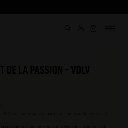
CONNEXION
Email *
T DE LA PASSION - VDLV
Mot de passe *
ot de passe oublié ?
 !
VALIDER
e VDLV est parfait pour apporter une note exotique à vos e-
 la passion
, ce concentré vous fera vivre une expérience de