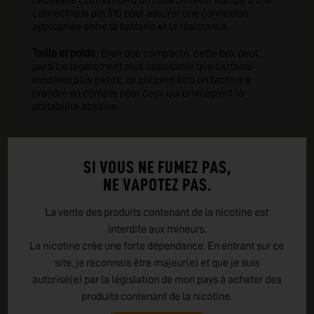
nécessite l'utilisation d'un clearomiseur équipé d'une
connectique pin 510 pour assurer une connexion
appropriée entre la batterie et la résistance.
Taille et poids
: Bien que compacte, cette box peut
paraître légèrement plus imposante que certains
modèles plus petits, ce qui peut être un facteur à
prendre en compte pour ceux qui privilégient la
portabilité absolue
SI VOUS NE FUMEZ PAS,
NE VAPOTEZ PAS.
La vente des produits contenant de la nicotine est
interdite aux mineurs.
La nicotine crée une forte dépendance. En entrant sur ce
site, je reconnais être majeur(e) et que je suis
autorisé(e) par la législation de mon pays à acheter des
produits contenant de la nicotine.