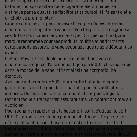
de vapotage en quête d'une expérience sur mesure. Cette
batterie, indispensable à toute cigarette électronique, se
distingue par sa qualité, sa fiabilité et sa durabilité, faisant d'elle
un choix de premier plan.
Grâce à cette box, tu peux envoyer l'énergie nécessaire à ton
clearomiseur, et ajuster la vapeur selon tes préférences grâce à
ses différents modes d'envoi d'énergie. Conçue par Eleaf, une
marque renommée pour ses produits intuitifs et performants,
cette batterie assure une vape sécurisée, que tu sois débutant ou
expert.
L'iStick Power 2 est idéale pour une utilisation avec un
clearomiseur équipé d'une connectique pin 510, la plus répandue
dans le monde de la vape, offrant ainsi une compatibilité
étendue.
Avec une autonomie de 5000 mAh, cette batterie intégrée
garantit une vape longue durée, parfaite pour les utilisateurs
intensifs. De plus, son format compact et son poids léger la
rendent facile à transporter, assurant ainsi un confort optimal au
quotidien.
Pour recharger rapidement la batterie, il suffit d'utiliser le port
USB-C, offrant une solution pratique et efficace. De plus, son
câble plat facilite son utilisation et est inclus dans le coffret.
Esthétiquement, l'iStick Power 2 se distingue par son design
élégant et raffiné, avec une structure en acier recouverte de cuir