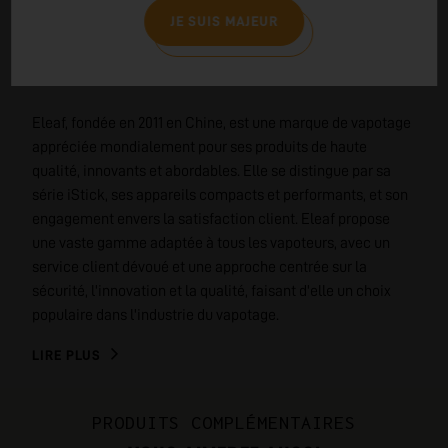
JE SUIS MAJEUR
EN SAVOIR PLUS SUR
ELEAF
Eleaf, fondée en 2011 en Chine, est une marque de vapotage
appréciée mondialement pour ses produits de haute
qualité, innovants et abordables. Elle se distingue par sa
série iStick, ses appareils compacts et performants, et son
engagement envers la satisfaction client. Eleaf propose
une vaste gamme adaptée à tous les vapoteurs, avec un
service client dévoué et une approche centrée sur la
sécurité, l'innovation et la qualité, faisant d'elle un choix
populaire dans l'industrie du vapotage.
LIRE PLUS
PRODUITS COMPLÉMENTAIRES