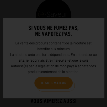
SI VOUS NE FUMEZ PAS,
NE VAPOTEZ PAS.
EN SAVOIR PLUS SUR
La vente des produits contenant de la nicotine est
interdite aux mineurs.
E-SAVEUR
La nicotine crée une forte dépendance. En entrant sur ce
site, je reconnais être majeur(e) et que je suis
Pour des e-liquides authentiques et simples, E-Saveur est
autorisé(e) par la législation de mon pays à acheter des
une option de choix.
produits contenant de la nicotine.
LIRE PLUS
JE SUIS MAJEUR
PRODUITS COMPLÉMENTAIRES
VOUS AIMEREZ AUSSI