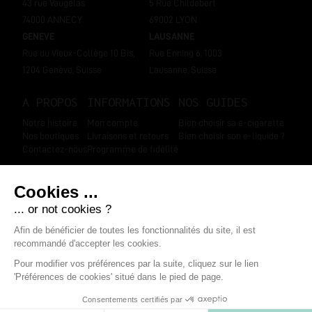
43 rue Vaugelas
5 Rue Childebert
74000 ANNECY
69002 LYON
GENEVE
LAUSANNE
Rue du Vieux-Collège 10 Bis,
Rue Enning 6, 1003
1204 Genève, Suisse
Lausanne, Suisse
A PROPOS
INFORMATIONS
NOS GUIDES
Notre histoire
Mon compte
Bien choisir sa e-cigarette
Nos boutiques
Livraisons et retours
Bien choisir son e-liquide ?
Contactez-nous
Programme de fidélité
SUIVEZ-NOUS
Marchand approuvé par la Société des Avis Garantis
,
cliquez ici pour
afficher l'attestation
.