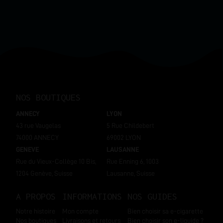
NOS BOUTIQUES
ANNECY
LYON
43 rue Vaugelas
5 Rue Childebert
74000 ANNECY
69002 LYON
GENEVE
LAUSANNE
Rue du Vieux-Collège 10 Bis,
Rue Enning 6, 1003
1204 Genève, Suisse
Lausanne, Suisse
A PROPOS
INFORMATIONS
NOS GUIDES
Notre histoire
Mon compte
Bien choisir sa e-cigarette
Nos boutiques
Livraisons et retours
Bien choisir son e-liquide ?