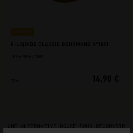
SÉLECTION
E-LIQUIDE CLASSIC GOURMAND N°1821
LES AFFRANCHIS
14,90 €
30 ml
UNE ALTERNATIVE DOUCE POUR DÉCOUVRIR
LA VAPE.