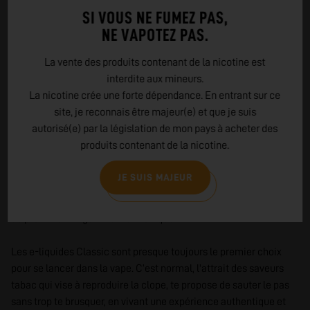
SI VOUS NE FUMEZ PAS,
LES E-LIQUIDES SAVEUR TABAC
NE VAPOTEZ PAS.
Ce n’est pas très pratique pour un novice, mais depuis
La vente des produits contenant de la nicotine est
l’application d’une directive européenne, les e-liquides de
interdite aux mineurs.
recharge pour cigarette électronique qui imitent le gout du tabac
La nicotine crée une forte dépendance. En entrant sur ce
ne s’appellent plus les e-liquides tabacs mais les e-liquides «
site, je reconnais être majeur(e) et que je suis
Classic ».
autorisé(e) par la législation de mon pays à acheter des
produits contenant de la nicotine.
Tu l’as certainement remarqué, parmi l’interminable palette d'e-
liquides présents sur le marché, les Classics occupent une place
JE SUIS MAJEUR
unique. C’est parce que ces e-liquides offrent une transition
parfaite si tu projettes d’abandonner la cigarette traditionnelle
au profit de la cigarette électronique.
Les e-liquides Classic sont presque toujours le premier choix
pour se lancer dans la vape. C’est normal, l'attrait des saveurs
tabac qui vise à reproduire la clope, te propose de sauter le pas
sans trop te brusquer, en vivant une expérience authentique et