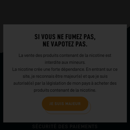
SI VOUS NE FUMEZ PAS,
NE VAPOTEZ PAS.
La vente des produits contenant de la nicotine est
interdite aux mineurs.
La nicotine crée une forte dépendance. En entrant sur ce
LIVRAISON OFFERTE
site, je reconnais être majeur(e) et que je suis
En France métropolitaine à partir
autorisé(e) par la législation de mon pays à acheter des
de 29.90€
produits contenant de la nicotine.
JE SUIS MAJEUR
SÉCURITÉ DES PAIEMENTS