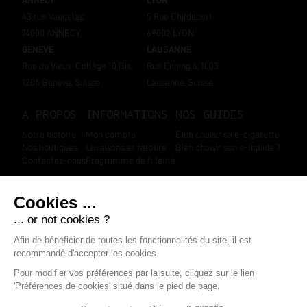
ANNECY
LYON
43 rue Vaugelas
5 Rue Childebert
74000 ANNECY
69002 LYON
GENEVE
LAUSANNE
Rue du Vieux-Collège 10 Bis,
Rue Enning 6, 1003
1204 Genève, Suisse
Lausanne, Suisse
A PROPOS
INFORMATIONS
NOS GUIDES
Notre histoire
Mon compte
Bien choisir sa e-cigarette
Nos boutiques
Livraisons et retours
Bien choisir son e-liquide ?
Contactez-nous
Programme de fidélité
SUIVEZ-NOUS
Marchand approuvé par la Société des Avis Garantis
,
cliquez ici pour
afficher l'attestation
.