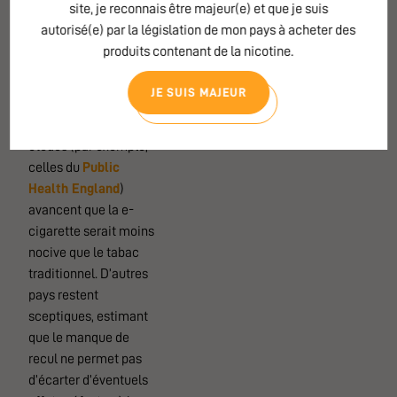
site, je reconnais être majeur(e) et que je suis
Amérique du Nord,
autorisé(e) par la législation de mon pays à acheter des
considèrent la vape
produits contenant de la nicotine.
comme un outil de
réduction des risques
JE SUIS MAJEUR
par rapport au tabac.
De nombreuses
études (par exemple,
celles du
Public
Health England
)
avancent que la e-
cigarette serait moins
nocive que le tabac
traditionnel. D’autres
pays restent
sceptiques, estimant
que le manque de
recul ne permet pas
d’écarter d’éventuels