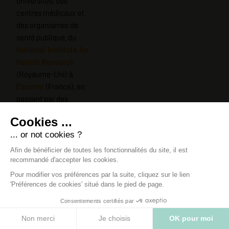
universités, des
centres médicaux et
des organismes de
santé publique, du
National Institute for
Health Research
(Royaume-Uni) à
l’
Inserm
(France), en
passant par des
revues scientifiques à
comité de lecture
comme
Tobacco
Control
publient
régulièrement de
nouvelles données.
Ces travaux
influencent les prises
de position des
autorités. À mesure