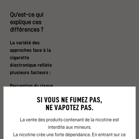
Qu’est-ce qui
explique ces
différences ?
La variété des
approches face à la
cigarette
électronique reflète
plusieurs facteurs :
Perception du risque
et état des
SI VOUS NE FUMEZ PAS,
connaissances
NE VAPOTEZ PAS.
scientifiques
:
La vente des produits contenant de la nicotine est
Certains pays,
interdite aux mineurs.
principalement en
La nicotine crée une forte dépendance. En entrant sur ce
Europe ou en