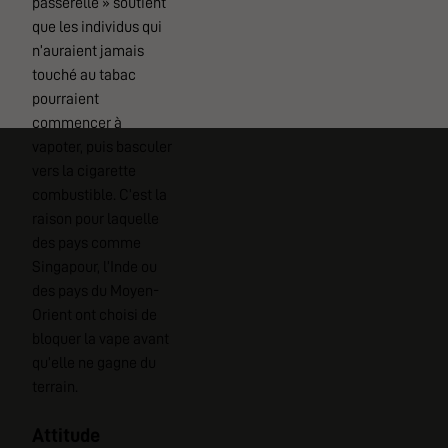
passerelle » soutient
que les individus qui
n’auraient jamais
touché au tabac
pourraient
commencer à
vapoter, puis basculer
vers la cigarette
combustible. C’est la
raison pour laquelle
des pays comme
Singapour, l’Inde ou
des pays du Moyen-
Orient ont choisi de
bloquer la vape avant
qu’elle ne gagne du
terrain.
Attitude