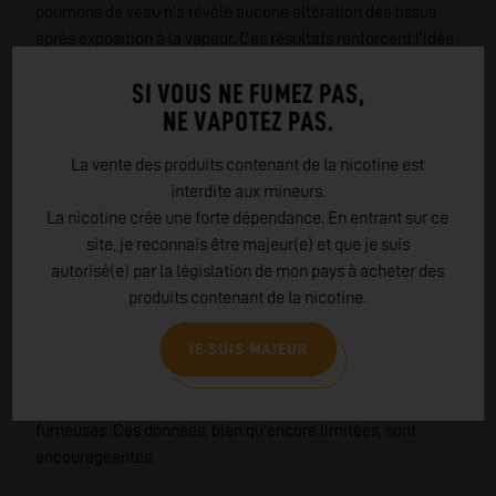
poumons de veau n’a révélé aucune altération des tissus
après exposition à la vapeur. Ces résultats renforcent l’idée
que le vapotage, bien que non anodin, n’a pas les effets
SI VOUS NE FUMEZ PAS,
dévastateurs du tabac sur le système respiratoire.
NE VAPOTEZ PAS.
Une étude rassurante sur les effets de la vape
La vente des produits contenant de la nicotine est
pendant la grossesse
interdite aux mineurs.
La nicotine crée une forte dépendance. En entrant sur ce
Une étude récente menée à Dublin par les docteurs
site, je reconnais être majeur(e) et que je suis
Brendan P. McDonnell et Carmen Regan a analysé les
autorisé(e) par la législation de mon pays à acheter des
données de 129 futures mamans vapoteuses. Résultat :
produits contenant de la nicotine.
leurs bébés présentaient un poids moyen à la naissance de
3,482 kg, soit un poids équivalent à celui des bébés de non-
JE SUIS MAJEUR
fumeuses.
De plus, aucun cas de détresse respiratoire néonatale n’a
été observé, contrairement aux nourrissons nés de mères
fumeuses. Ces données, bien qu’encore limitées, sont
encourageantes.