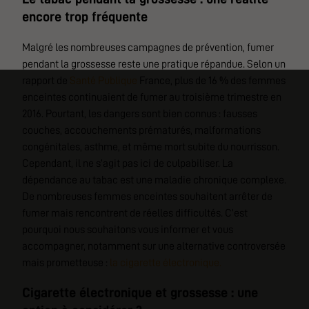
encore trop fréquente
Malgré les nombreuses campagnes de prévention, fumer
pendant la grossesse reste une pratique répandue. Selon un
rapport de
Santé Publique
France, plus de 16 % des femmes
enceintes continuaient de fumer au troisième trimestre en
2016. Pourtant, les dangers sont bien connus : fausses
couches, accouchements prématurés, malformations
congénitales, asthme, et même mort subite du nourrisson.
Cependant, il ne s’agit pas ici de culpabiliser. La
dépendance au tabac est une maladie chronique complexe.
De nombreuses femmes enceintes souhaitent arrêter de
fumer mais rencontrent de réelles difficultés. C’est
pourquoi nous souhaitons vous informer et vous
accompagner, notamment sur une alternative controversée
mais prometteuse :
la cigarette électronique.
Cigarette électronique et grossesse : une