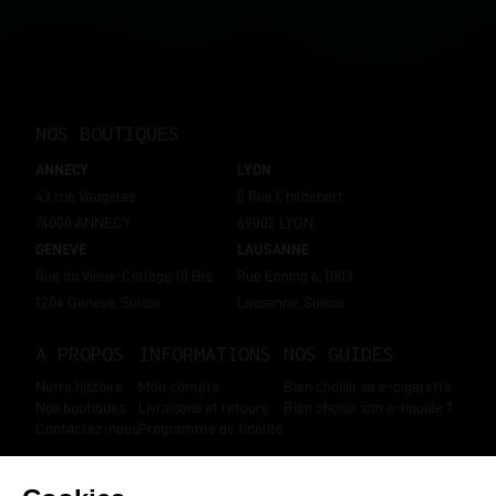
NOS BOUTIQUES
ANNECY
LYON
43 rue Vaugelas
5 Rue Childebert
74000 ANNECY
69002 LYON
GENEVE
LAUSANNE
Rue du Vieux-Collège 10 Bis,
Rue Enning 6, 1003
1204 Genève, Suisse
Lausanne, Suisse
A PROPOS
INFORMATIONS
NOS GUIDES
Notre histoire
Mon compte
Bien choisir sa e-cigarette
Nos boutiques
Livraisons et retours
Bien choisir son e-liquide ?
Contactez-nous
Programme de fidélité
SUIVEZ-NOUS