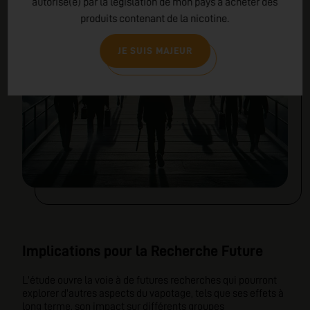
autorisé(e) par la législation de mon pays à acheter des
produits contenant de la nicotine.
JE SUIS MAJEUR
Implications pour la Recherche Future
L'étude ouvre la voie à de futures recherches qui pourront
explorer d'autres aspects du vapotage, tels que ses effets à
long terme, son impact sur différents groupes