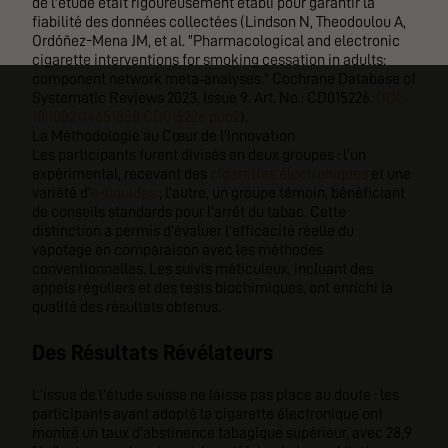
de l'étude était rigoureusement établi pour garantir la
fiabilité des données collectées (Lindson N, Theodoulou A,
Ordóñez-Mena JM, et al. "Pharmacological and electronic
cigarette interventions for smoking cessation in adults:
component network meta‐analyses." Cochrane Database of
Systematic Reviews 2023, Issue 9. Art. No.: CD015226.
DOI:
10.1002/14651858.CD015226.pub2
).
La Méthodologie au Cœur de l'Innovation
Les participants furent divisés en deux groupes : l'un
expérimental, recevant des
cigarettes électroniques
et une
variété d'
e-liquides
; l'autre, un groupe témoin, bénéficiant
de conseils standards pour l'arrêt du tabac. Cette
distinction a permis d'évaluer l'efficacité réelle du
vapotage en comparaison avec les méthodes
conventionnelles. Les suivis méticuleux, incluant des
appels réguliers et des tests biochimiques, ont enrichi la
qualité des résultats obtenus.
Des Résultats Révélateurs
L'issue de l'étude suisse ne laisse pas place au doute : les
participants ayant adopté la cigarette électronique ont
montré un taux d'abstinence tabagique supérieur, avec 28,9