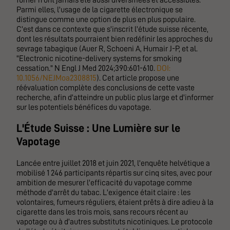
fumer n'ont jamais été aussi diversifiées et accessibles.
Parmi elles, l'usage de la cigarette électronique se
distingue comme une option de plus en plus populaire.
C'est dans ce contexte que s'inscrit l'étude suisse récente,
dont les résultats pourraient bien redéfinir les approches du
sevrage tabagique (Auer R, Schoeni A, Humair J-P, et al.
"Electronic nicotine-delivery systems for smoking
cessation." N Engl J Med 2024;390:601-610.
DOI:
10.1056/NEJMoa2308815
). Cet article propose une
réévaluation complète des conclusions de cette vaste
recherche, afin d'atteindre un public plus large et d'informer
sur les potentiels bénéfices du vapotage.
L'Étude Suisse : Une Lumière sur le
Vapotage
Lancée entre juillet 2018 et juin 2021, l'enquête helvétique a
mobilisé 1 246 participants répartis sur cinq sites, avec pour
ambition de mesurer l'efficacité du vapotage comme
méthode d'arrêt du tabac. L'exigence était claire : les
volontaires, fumeurs réguliers, étaient prêts à dire adieu à la
cigarette dans les trois mois, sans recours récent au
vapotage ou à d'autres substituts nicotiniques. Le protocole