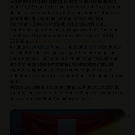
% d'entre eux réussissant à se défaire de leur addiction
contre 16,3 % dans le groupe témoin. Ces chiffres, au-delà
de leur aspect quantitatif, mettent en lumière l'efficacité
potentielle du vapotage comme outil de sevrage
(Hartmann-Boyce J, McRobbie H, Lindson N, et al.
"Electronic cigarettes for smoking cessation." Cochrane
Database of Systematic Reviews 2020, Issue 10. Art. No.:
CD010216.
DOI: 10.1002/14651858.CD010216.pub4
).
Au-delà de l'Arrêt du Tabac : Une Qualité de Vie Améliorée
Les bienfaits du passage à la cigarette électronique ne
s'arrêtent pas à l'abstinence. L'étude rapporte également
une diminution des symptômes respiratoires chez les
vapoteurs, signalant une toux moins fréquente et une
réduction du flegme. Ces améliorations de la qualité de vie,
cou
plées à la cessation du tabagisme, soulignent l'intérêt du
vapotage non seulement comme méthode de sevrage mais
aussi comme vecteur d'un bien-être accru.