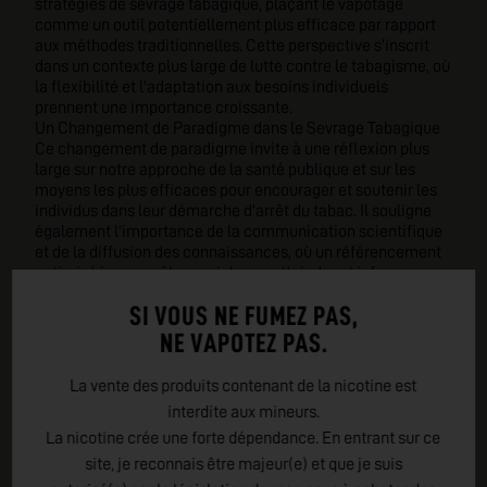
stratégies de sevrage tabagique, plaçant le vapotage
comme un outil potentiellement plus efficace par rapport
aux méthodes traditionnelles. Cette perspective s'inscrit
dans un contexte plus large de lutte contre le tabagisme, où
la flexibilité et l'adaptation aux besoins individuels
prennent une importance croissante.
Un Changement de Paradigme dans le Sevrage Tabagique
Ce changement de paradigme invite à une réflexion plus
large sur notre approche de la santé publique et sur les
moyens les plus efficaces pour encourager et soutenir les
individus dans leur démarche d'arrêt du tabac. Il souligne
également l'importance de la communication scientifique
et de la diffusion des connaissances, où un référencement
optimisé joue un rôle crucial pour atteindre et informer un
public diversifié.
SI VOUS NE FUMEZ PAS,
NE VAPOTEZ PAS.
La vente des produits contenant de la nicotine est
interdite aux mineurs.
La nicotine crée une forte dépendance. En entrant sur ce
site, je reconnais être majeur(e) et que je suis