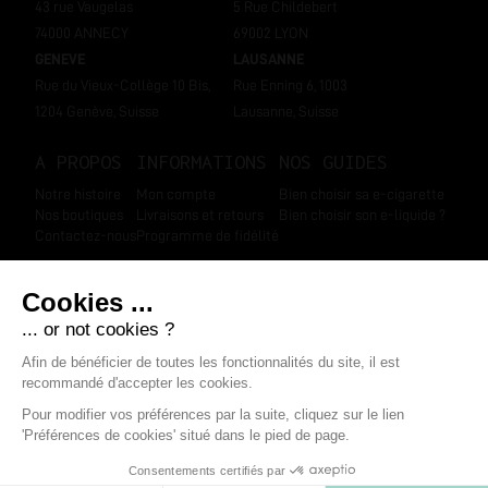
43 rue Vaugelas
5 Rue Childebert
74000 ANNECY
69002 LYON
GENEVE
LAUSANNE
Rue du Vieux-Collège 10 Bis,
Rue Enning 6, 1003
1204 Genève, Suisse
Lausanne, Suisse
A PROPOS
INFORMATIONS
NOS GUIDES
Notre histoire
Mon compte
Bien choisir sa e-cigarette
Nos boutiques
Livraisons et retours
Bien choisir son e-liquide ?
Contactez-nous
Programme de fidélité
SUIVEZ-NOUS
Marchand approuvé par la Société des Avis Garantis
,
cliquez ici pour
afficher l'attestation
.