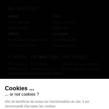
NOS BOUTIQUES
ANNECY
LYON
43 rue Vaugelas
5 Rue Childebert
74000 ANNECY
69002 LYON
GENEVE
LAUSANNE
Rue du Vieux-Collège 10 Bis,
Rue Enning 6, 1003
1204 Genève, Suisse
Lausanne, Suisse
A PROPOS
INFORMATIONS
NOS GUIDES
Notre histoire
Mon compte
Bien choisir sa e-cigarette
Nos boutiques
Livraisons et retours
Bien choisir son e-liquide ?
Contactez-nous
Programme de fidélité
SUIVEZ-NOUS