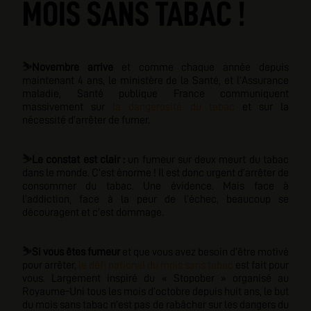
MOIS SANS TABAC !
⛷️
Novembre arrive
et comme chaque année depuis
maintenant 4 ans, le ministère de la Santé, et l’Assurance
maladie, Santé publique France communiquent
massivement sur
la dangerosité du tabac
et sur la
nécessité d’arrêter de fumer.
⛷️
Le constat est clair :
un fumeur sur deux meurt du tabac
dans le monde. C’est énorme ! Il est donc urgent d’arrêter de
consommer du tabac. Une évidence. Mais face à
l’addiction, face à la peur de l’échec, beaucoup se
découragent et c’est dommage.
⛷️
Si vous êtes fumeur
et que vous avez besoin d’être motivé
pour arrêter,
le défi national du mois sans tabac
est fait pour
vous. Largement inspiré du « Stopober » organisé au
Royaume-Uni tous les mois d’octobre depuis huit ans, le but
du mois sans tabac n’est pas de rabâcher sur les dangers du